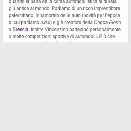
quando si parla della corsa automobilistica di durata
più antica al mondo. Parliamo di un ricco imprenditore
palermitano, innamorato delle auto (novità per l’epoca
di cui parliamo
n.d.r.
) e già creatore della
Coppa Florio
a
Brescia
. Inoltre Vincenzino partecipò personalmente
a molte competizioni sportive di automobili. Più che
sangue, scorreva benzina nelle sue vene.
E perché non fare dunque qualcosa nella
sua amata
Sicilia
? D’accordo insieme ad alcuni notabili locali si
diede da fare in tal senso. Tracciato un sinuoso e
pericoloso percorso tutto siculo, sviluppatosi
soprattutto sulla
catena montuosa delle Madonie
,
Florio creava una futura pietra miliare
dell’automobilismo italiano.