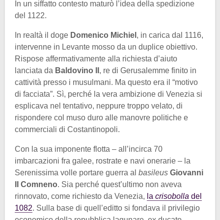
In un siffatto contesto maturò l’idea della spedizione
del 1122.
In realtà il doge
Domenico Michiel
, in carica dal 1116,
intervenne in Levante mosso da un duplice obiettivo.
Rispose affermativamente alla richiesta d’aiuto
lanciata da
Baldovino II
, re di Gerusalemme finito in
cattività presso i musulmani. Ma questo era il “motivo
di facciata”. Sì, perché la vera ambizione di Venezia si
esplicava nel tentativo, neppure troppo velato, di
rispondere col muso duro alle manovre politiche e
commerciali di Costantinopoli.
Con la sua imponente flotta – all’incirca 70
imbarcazioni fra galee, rostrate e navi onerarie – la
Serenissima volle portare guerra al
basileus
Giovanni
II Comneno
. Sia perché quest’ultimo non aveva
rinnovato, come richiesto da Venezia,
la
crisobolla
del
1082
. Sulla base di quell’editto si fondava il privilegio
economico della repubblica lagunare, ex ducato