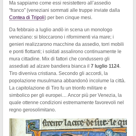
Ma sappiamo come essi resistettero all’assedio
“franco” (veneziani sommati alle truppe inviate dalla
Contea di Tripoli
) per ben cinque mesi.
Da febbraio a luglio andò in scena un monologo
veneziano: si bloccarono i rifornimenti via mare; i
genieri realizzarono macchine da assedio, torri mobili
e ponti flottanti; i soldati assalirono continuamente le
mura cittadine. Mix di fattori che condussero gli
assediati ad alzare bandiera bianca il
7 luglio 1124
.
Tiro diveniva cristiana. Secondo gli accordi, la
popolazione musulmana abbandonò incolume la città.
La capitolazione di Tiro fu un trionfo militare e
simbolico per gli europei… Ancor più per Venezia, la
quale ottenne condizioni estremamente favorevoli nel
regno gerosolimitano.