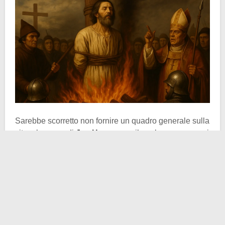
Sarebbe scorretto non fornire un quadro generale sulla
vita e le opere di
Jan Hus
, senza il quale cenno non si
potrebbe comprendere la portata degli eventi che si
consumarono in quel dì estivo del 1415. Jan Hus
nacque intorno al 1370 nel villaggio di Husinec, nel
sud della Boemia, da una famiglia contadina.
Studiò all’
Università Carolina di Praga
, dove conseguì
il titolo di magister e iniziò a insegnare. Fu ordinato