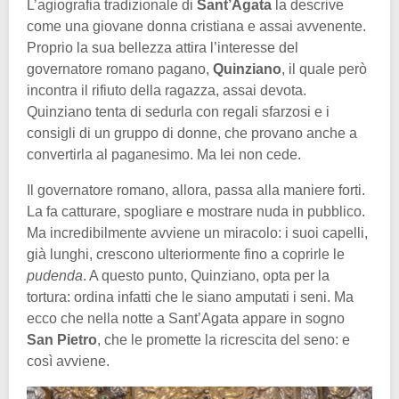
L’agiografia tradizionale di
Sant’Agata
la descrive
come una giovane donna cristiana e assai avvenente.
Proprio la sua bellezza attira l’interesse del
governatore romano pagano,
Quinziano
, il quale però
incontra il rifiuto della ragazza, assai devota.
Quinziano tenta di sedurla con regali sfarzosi e i
consigli di un gruppo di donne, che provano anche a
convertirla al paganesimo. Ma lei non cede.
Il governatore romano, allora, passa alla maniere forti.
La fa catturare, spogliare e mostrare nuda in pubblico.
Ma incredibilmente avviene un miracolo: i suoi capelli,
già lunghi, crescono ulteriormente fino a coprirle le
pudenda
. A questo punto, Quinziano, opta per la
tortura: ordina infatti che le siano amputati i seni. Ma
ecco che nella notte a Sant’Agata appare in sogno
San Pietro
, che le promette la ricrescita del seno: e
così avviene.