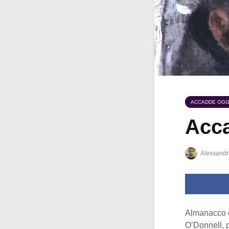
ACCADDE OGG
Acca
Alessandr
Almanacco 
O’Donnell, p