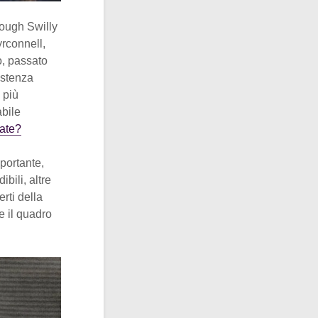
Lough Swilly
yrconnell,
o, passato
istenza
 più
abile
date?
mportante,
bili, altre
rti della
e il quadro