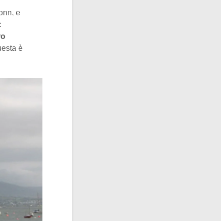
Conn, e
:
ro
uesta è