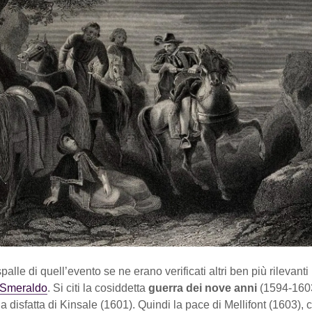
spalle di quell’evento se ne erano verificati altri ben più rilevanti 
i Smeraldo
. Si citi la cosiddetta
guerra dei nove anni
(1594-1603
a disfatta di Kinsale (1601). Quindi la pace di Mellifont (1603),