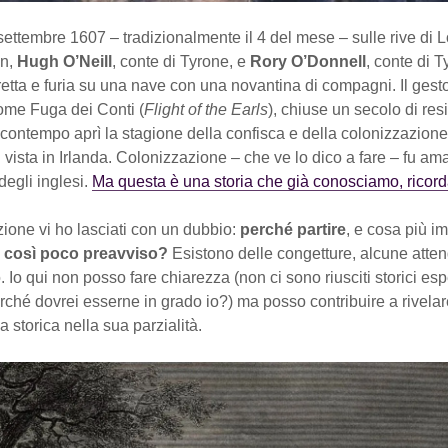
i settembre 1607 – tradizionalmente il 4 del mese – sulle rive di 
an,
Hugh O’Neill
, conte di Tyrone, e
Rory O’Donnell
, conte di T
fretta e furia su una nave con una novantina di compagni. Il gest
come Fuga dei Conti (
Flight of the Earls
), chiuse un secolo di res
 contempo aprì la stagione della confisca e della colonizzazione
 vista in Irlanda. Colonizzazione – che ve lo dico a fare – fu am
degli inglesi.
Ma questa è una storia che già conosciamo, ricor
zione vi ho lasciati con un dubbio:
perché partire
, e cosa più i
 così poco preavviso?
Esistono delle congetture, alcune attendi
 Io qui non posso fare chiarezza (non ci sono riusciti storici espe
rché dovrei esserne in grado io?) ma posso contribuire a rivelar
a storica nella sua parzialità.