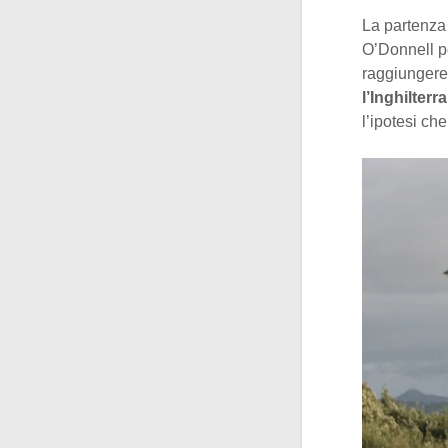
La partenza 
O’Donnell pe
raggiungere
l’Inghilterr
l’ipotesi ch