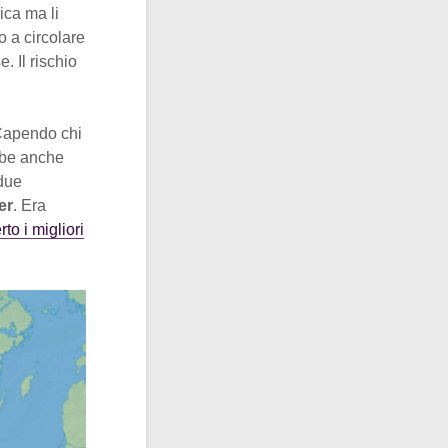
ica ma li
o a circolare
. Il rischio
 Capendo chi
ebbe anche
 due
er
. Era
to i migliori