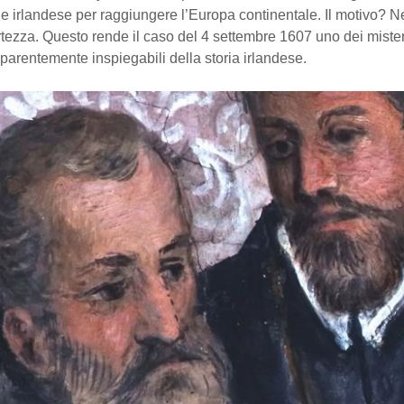
le irlandese per raggiungere l’Europa continentale. Il motivo? 
rtezza. Questo rende il caso del 4 settembre 1607 uno dei mister
apparentemente inspiegabili della storia irlandese.