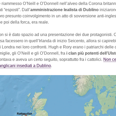
 riammesso O’Neill e O’Donnell nell’alveo della Corona britann
i “esposti”. Dall’
amministrazione lealista di Dublino
iniziaron
oro presunto coinvolgimento in un atto di sovversione anti-inglese
 e poi della forca, era reale.
on si è dato spazio ad una presentazione dei due protagonisti.
sa facessero in quell’Irlanda di inizio Seicento, allora si capir
di Londra nei loro confronti. Hugh e Rory erano i patriarchi delle
miglie, gli O’Neill e gli O’Donnell, fra
i clan più potenti dell’Ulst
ntava e aveva un certo seguito, soprattutto fra i cattolici.
Non cer
anglicani insediati a Dublino
.