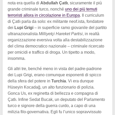
nota era quella di
Abdullah Çatlı
, sicuramente il più
grande criminale turco, nonché
uno dei più temuti
terroristi allora in circolazione in Europa
. Il curriculum
di Çatlı parla da solo: ex militante neof.ista, fondatore
dei
Lupi Grigi
– in superficie ramo giovanile del partito
ultranazionalista
Milliyetçi Hareket Partisi
, in realtà
organizzazione eversiva volta alla destabilizzazione
del clima democratico nazionale – criminale ricercato
per omicidi e traffico di droga. Un tipetto a modo,
insomma.
Gli altri tre, benché meno in vista del padre-padrone
dei Lupi Grigi, erano comunque esponenti di spicco
della sfera del potere in
Turchia
. Vi era dunque
Hüseyin Kocadağ, un alto funzionario di polizia.
Gonca Us, ex reginetta di bellezza e compagna di
Çatlı. Infine Sedat Bucak, un deputato del Parlamento
turco e signore della guerra curdo, a capo di una
milizia filo-governativa. Egli fu l’unico sopravvissuto