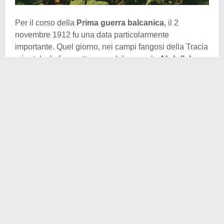
Per il corso della
Prima guerra balcanica
, il 2
novembre 1912 fu una data particolarmente
importante. Quel giorno, nei campi fangosi della Tracia
orientale, le forze ottomane del generale
Abdullah
Pascià
si sfaldarono definitivamente sotto la pressione
incessante delle truppe bulgare, decretando la vittoria
di queste ultime nella
battaglia di Lüleburgaz
. Era la
fine di una delle più sanguinose e logoranti battaglie
dell’intero conflitto. Parliamo di una lotta estenuante
durata quasi una settimana, combattuta sotto una
pioggia battente, tra villaggi devastati, strade ridotte a
pantani e un numero incalcolabile di vittime da
entrambe le parti.
Nelle giornate precedenti, la battaglia aveva assunto i
toni di un macello ininterrotto. Le truppe bulgare,
coordinate dal capo di stato maggiore
Ivan Fičev
e
dirette sul campo dai generali Radko Dimitriev e Vasil