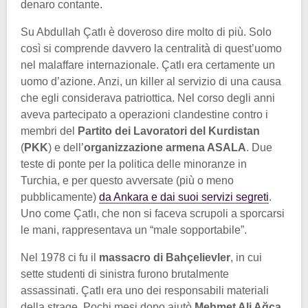
denaro contante.
Su Abdullah Çatlı è doveroso dire molto di più. Solo
così si comprende davvero la centralità di quest’uomo
nel malaffare internazionale. Çatlı era certamente un
uomo d’azione. Anzi, un killer al servizio di una causa
che egli considerava patriottica. Nel corso degli anni
aveva partecipato a operazioni clandestine contro i
membri del
Partito dei Lavoratori del Kurdistan
(
PKK
) e dell’
organizzazione armena ASALA
. Due
teste di ponte per la politica delle minoranze in
Turchia, e per questo avversate (più o meno
pubblicamente)
da Ankara e dai suoi servizi segreti
.
Uno come Çatlı, che non si faceva scrupoli a sporcarsi
le mani, rappresentava un “male sopportabile”.
Nel 1978 ci fu il
massacro di Bahçelievler
, in cui
sette studenti di sinistra furono brutalmente
assassinati. Çatlı era uno dei responsabili materiali
della strage. Pochi mesi dopo aiutò
Mehmet Ali Ağca