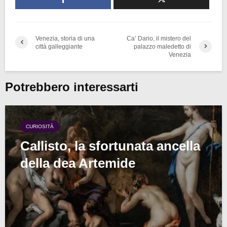
Venezia, storia di una
Ca’ Dario, il mistero del
città galleggiante
palazzo maledetto di
Venezia
Potrebbero interessarti
CURIOSITÀ
Callisto, la sfortunata ancella
della dea Artemide