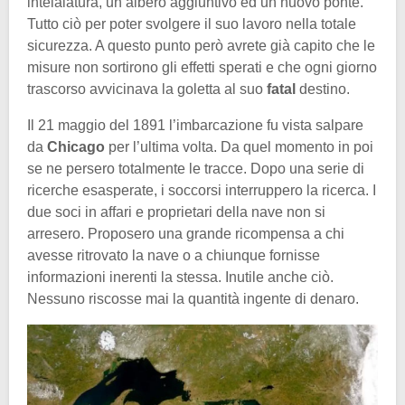
intelaiatura, un albero aggiuntivo ed un nuovo ponte.
Tutto ciò per poter svolgere il suo lavoro nella totale
sicurezza. A questo punto però avrete già capito che le
misure non sortirono gli effetti sperati e che ogni giorno
trascorso avvicinava la goletta al suo
fatal
destino.
Il 21 maggio del 1891 l’imbarcazione fu vista salpare
da
Chicago
per l’ultima volta. Da quel momento in poi
se ne persero totalmente le tracce. Dopo una serie di
ricerche esasperate, i soccorsi interruppero la ricerca. I
due soci in affari e proprietari della nave non si
arresero. Proposero una grande ricompensa a chi
avesse ritrovato la nave o a chiunque fornisse
informazioni inerenti la stessa. Inutile anche ciò.
Nessuno riscosse mai la quantità ingente di denaro.