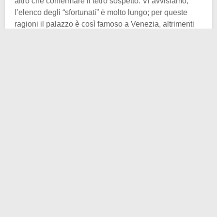
altro che confermare il tetro sospetto. Vi avvisiamo,
l’elenco degli “sfortunati” è molto lungo; per queste
ragioni il palazzo è così famoso a Venezia, altrimenti
che maledizione sarebbe. La residenza, in dote alla
figlia del già citato messere Dario, passò alla
famiglia
Barbaro
, arricchitasi con il commercio delle spezie. I
Barbaro mantennero la proprietà fino agli inizi del XIX
secolo. Da qui iniziò la spirale di tragici eventi.
Alessandro Barbaro vendette il palazzo ad un
ricchissimo commerciante di pietre preziose armeno.
Quest’ultimo dichiarò bancarotta poco tempo dopo e
nel 1838 consegnò le chiavi dell’edificio ad un inglese,
il quale, per insufficienza di denaro atto alla
ristrutturazione (anche lui aveva problemi col
portafoglio) rimise in vendita Ca’ Dario. Durante la
restante metà del secolo, entrarono ed uscirono –
malamente – dal palazzo un conte ungherese, un
gentiluomo irlandese ed un’aristocratica francese.