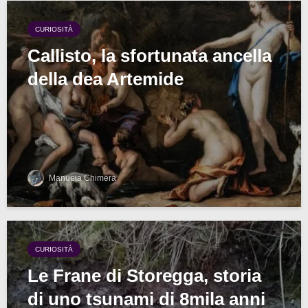
CURIOSITÀ
Callisto, la sfortunata ancella
della dea Artemide
Manuela Chimera
CURIOSITÀ
Le Frane di Storegga, storia
di uno tsunami di 8mila anni