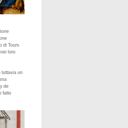
gione
ione
o di Tours
 nei loro
è tuttavia un
iona
oy de
 fatto