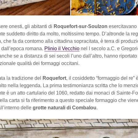
ere onesti, gli abitanti di
Roquefort-sur-Soulzon
esercitavano
te suddetto diritto da molto, moltissimo tempo. D’altronde la re
, che fa da contorno alla cittadina sopracitata, è terra di produz
n dall’epoca romana.
Plinio il Vecchio
nel I secolo a.C. e Gregori
anche se a distanza di sei secoli l’uno dall’altro, hanno riportato
zionale qualità dei formaggi occitani.
ta la tradizione del
Roquefort
, il cosiddetto “formaggio del re” 
lto nella leggenda. La prima testimonianza scritta che lo menz
te è un atto cartulario del 1060, redatto dai monaci di Sainte-F
la carta si fa riferimento a questo speciale formaggio che viene
ll’interno delle
grotte naturali di Combalou
.