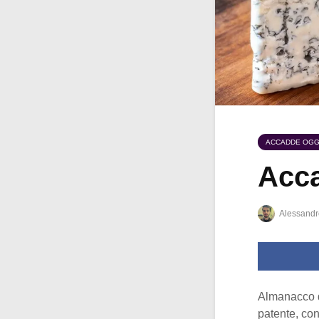
ACCADDE OGG
Acca
Alessandr
Almanacco 
patente, con