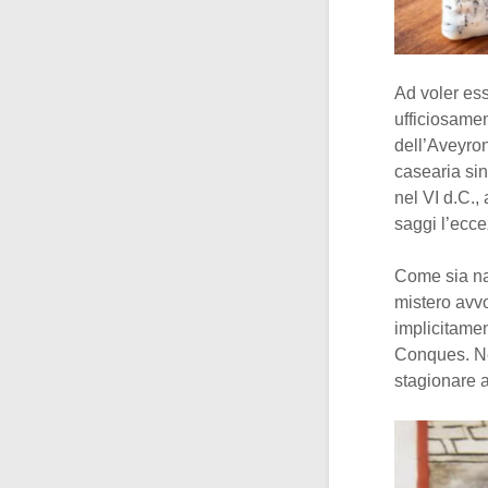
Ad voler ess
ufficiosamen
dell’Aveyron
casearia si
nel VI d.C., 
saggi l’ecce
Come sia na
mistero avvo
implicitamen
Conques. Nel
stagionare a