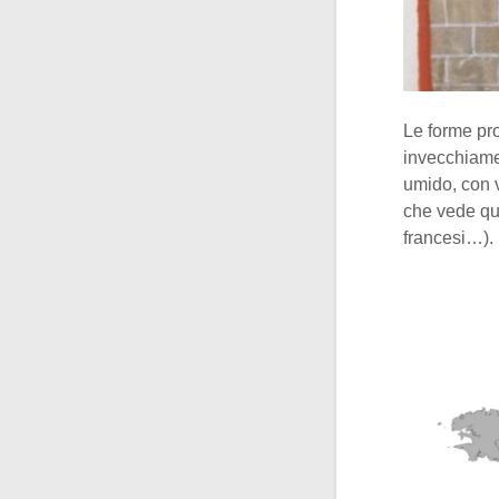
Le forme pro
invecchiame
umido, con 
che vede que
francesi…).