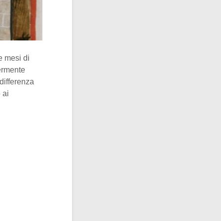
e mesi di
germente
differenza
 ai