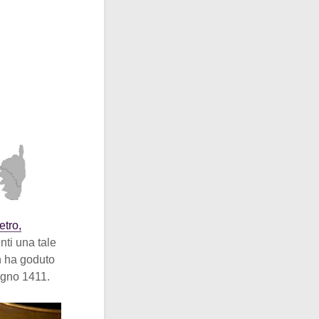
etro,
nti una tale
n ha goduto
ugno 1411.