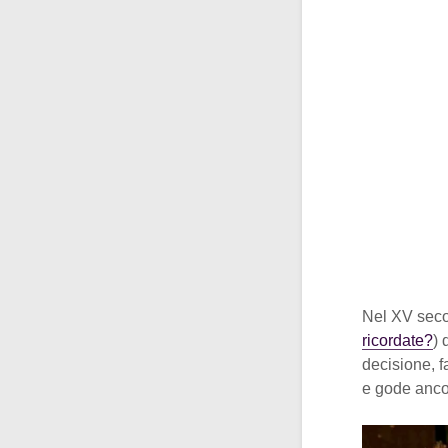
Nel XV seco
ricordate?
) 
decisione, 
e gode ancor