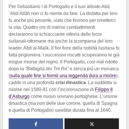
Per Sebastiano I di Portogallo e il suo alleato Abū
ʿAbd Allāh non ci fu niente da fare. La disfatta per loro
fu anche più pesante, visto che finirono per rimetterci
la vita. Quattro ore di intensi combattimenti
declararono la schiacciante vittoria delle forze
sultanali-ottomane ma anche la scomparsa del loro
leader, Abd al-Malik. Il fior fiore della nobiltà lusitana fu
fatta prigioniera. I successivi riscatti sciuperanno le già
esigue risorse del regno. Il Portogallo, così mal ridotto
dopo la
“Battaglia dei Tre Re”
e senza più un monarca
(
sulla quale fine si formò una leggenda dura a morire
),
cadde in una profonda
crisi dinastica
. La suddetta si
risolse nel 1580-81 con l’incoronazione di
Filippo II
d’Asburgo
come nuovo sovrano portoghese. L’unione
dinastica (ma non delle due corone, quella di Spagna
e quella di Portogallo) sarebbe durata fino al 1640.