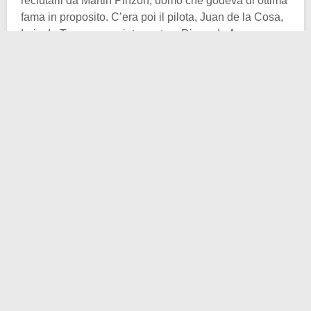
reclutarli da Martin Pinzón, uomo che godeva di ottima
fama in proposito. C’era poi il pilota, Juan de la Cosa,
Luis de Torres come interprete e Diego de Arana come
ufficiale di polizia della flotta.
Era tutto pronto insomma, le proverbiali tre
imbarcazioni stavano per salpare verso la gloria
eterna. E no, non si trattava di
tre caravelle
, come
spesso si crede: mentre la
Niña
,
la
Pinta
corrispondevano a questo identikit, la Santa
Maria era una caracca (
Nau
in portoghese).
Quest’ultima era un veliero di grandi dimensioni tipico
del
Medioevo lusitano
e
genovese
, utilizzato per
lunghi viaggi.