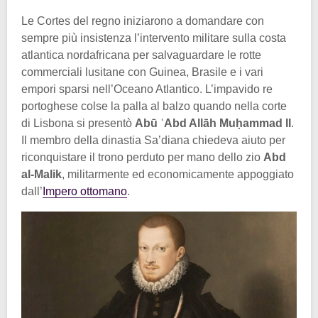
Le Cortes del regno iniziarono a domandare con
sempre più insistenza l’intervento militare sulla costa
atlantica nordafricana per salvaguardare le rotte
commerciali lusitane con Guinea, Brasile e i vari
empori sparsi nell’Oceano Atlantico. L’impavido re
portoghese colse la palla al balzo quando nella corte
di Lisbona si presentò
Abū ʿAbd Allāh Muḥammad II
.
Il membro della dinastia Sa’diana chiedeva aiuto per
riconquistare il trono perduto per mano dello zio
Abd
al-Malik
, militarmente ed economicamente appoggiato
dall’
Impero ottomano
.