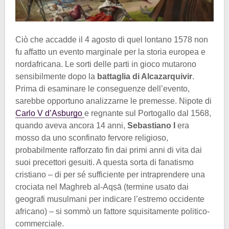
Ciò che accadde il 4 agosto di quel lontano 1578 non
fu affatto un evento marginale per la storia europea e
nordafricana. Le sorti delle parti in gioco mutarono
sensibilmente dopo la
battaglia di Alcazarquivir
.
Prima di esaminare le conseguenze dell’evento,
sarebbe opportuno analizzarne le premesse. Nipote di
Carlo V d’Asburgo
e regnante sul Portogallo dal 1568,
quando aveva ancora 14 anni,
Sebastiano I
era
mosso da uno sconfinato fervore religioso,
probabilmente rafforzato fin dai primi anni di vita dai
suoi precettori gesuiti. A questa sorta di fanatismo
cristiano – di per sé sufficiente per intraprendere una
crociata nel Maghreb al-Aqṣā (termine usato dai
geografi musulmani per indicare l’estremo occidente
africano) – si sommò un fattore squisitamente politico-
commerciale.