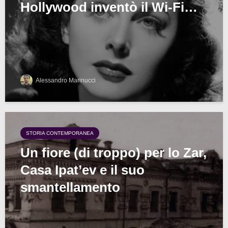
Hollywood inventò il Wi-Fi…
Alessandro Marinucci
STORIA CONTEMPORANEA
Un fiore (di troppo) per lo Zar,
Casa Ipat’ev e il suo
smantellamento