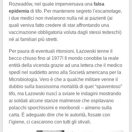
Rozwadów, nel quale imperversava una
falsa
epidemia
di tifo. Per mantenere segreto l’escamotage,
i due medici non rivelarono nulla né ai pazienti (ai
quali veniva fatto credere di star affrontando una
vaccinazione obbligatoria voluta dagli stessi tedeschi)
né ai familiari più stretti.
Per paura di eventuali ritorsioni, Łazowski tenne il
becco chiuso fino al 1977! Il mondo conobbe la reale
entità della vicenda grazie ad una lettera che il medico
spedì nel suddetto anno alla Società americana per la
Microbiologia. Vero è che a qualche militare venne il
dubbio sulla bassissima mortalità di quel “spaventoso”
tifo, ma Łazowski riuscì a sviare le indagini mostrando
ai soldati alcune stanze malmesse che ospitavano
polacchi sporchissimi e moribondi – almeno sulla
carta. È adeguato dire che le autorità, fissate con
l’igiene, ci cascarono con tutti gli stivali.