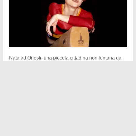
Nata ad Onești, una piccola cittadina non lontana dal
confine con la Moldavia, nel 1961, Nadia visse la
classica infanzia che una ragazzina della sua età
poteva sperimentare in una
Romania
ben posizionata
all’interno del blocco sovietico. Parliamo di una terra
allora semi-sconosciuta, della quale poco si sapeva,
se non che vi fosse al comando un uomo forte,
Nicolae Ceaușescu
, strettamente fedele
all’applicazione dei precetti comunisti. Nadia, con
quella medaglia d’oro e quel
perfect
, fece conoscere al
mondo una realtà, quella della dittatura rumena, fin