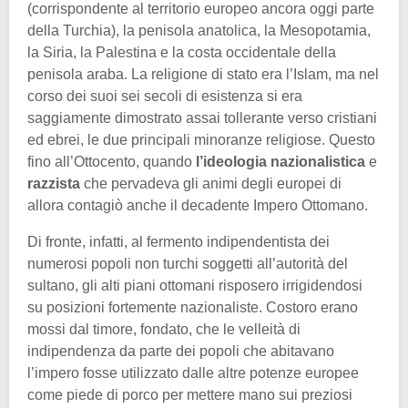
(corrispondente al territorio europeo ancora oggi parte
della Turchia), la penisola anatolica, la Mesopotamia,
la Siria, la Palestina e la costa occidentale della
penisola araba. La religione di stato era l’Islam, ma nel
corso dei suoi sei secoli di esistenza si era
saggiamente dimostrato assai tollerante verso cristiani
ed ebrei, le due principali minoranze religiose. Questo
fino all’Ottocento, quando
l’ideologia nazionalistica
e
razzista
che pervadeva gli animi degli europei di
allora contagiò anche il decadente Impero Ottomano.
Di fronte, infatti, al fermento indipendentista dei
numerosi popoli non turchi soggetti all’autorità del
sultano, gli alti piani ottomani risposero irrigidendosi
su posizioni fortemente nazionaliste. Costoro erano
mossi dal timore, fondato, che le velleità di
indipendenza da parte dei popoli che abitavano
l’impero fosse utilizzato dalle altre potenze europee
come piede di porco per mettere mano sui preziosi