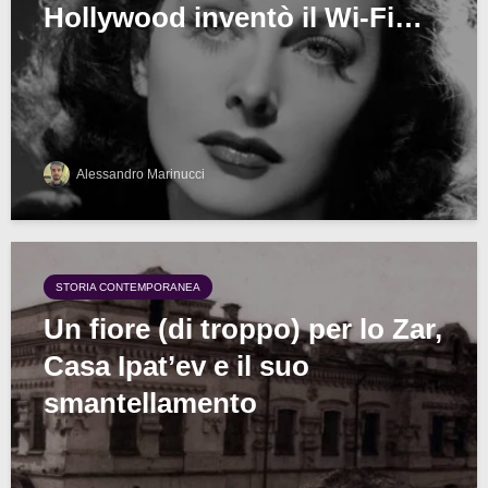
Hollywood inventò il Wi-Fi…
Alessandro Marinucci
STORIA CONTEMPORANEA
Un fiore (di troppo) per lo Zar,
Casa Ipat’ev e il suo
smantellamento