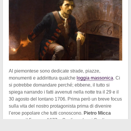
Al piemontese sono dedicate strade, piazze,
monumenti e addirittura qualche
loggia massonica
. Ci
si potrebbe domandare perché; ebbene, il tutto si
spiega narrando i fatti avvenuti nella notte tra il 29 e il
30 agosto del lontano 1706. Prima però un breve focus
sulla vita del nostro protagonista prima di divenire
l’eroe popolare che tutti conoscono.
Pietro Micca
nacque il 5 marzo 1677 a Sagliano (oggi Sagliano
Micca, provincia di Biella), un piccolo paesino della