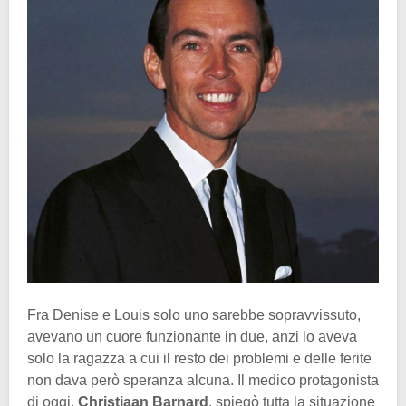
Fra Denise e Louis solo uno sarebbe sopravvissuto,
avevano un cuore funzionante in due, anzi lo aveva
solo la ragazza a cui il resto dei problemi e delle ferite
non dava però speranza alcuna. Il medico protagonista
di oggi,
Christiaan Barnard
, spiegò tutta la situazione