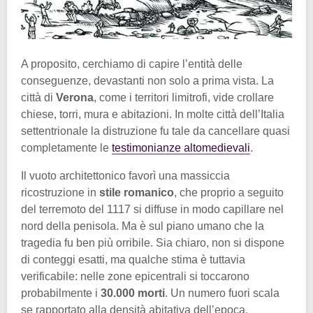
A proposito, cerchiamo di capire l’entità delle
conseguenze, devastanti non solo a prima vista. La
città di
Verona
, come i territori limitrofi, vide crollare
chiese, torri, mura e abitazioni. In molte città dell’Italia
settentrionale la distruzione fu tale da cancellare quasi
completamente le
testimonianze altomedievali
.
Il vuoto architettonico favorì una massiccia
ricostruzione in
stile romanico
, che proprio a seguito
del terremoto del 1117 si diffuse in modo capillare nel
nord della penisola. Ma è sul piano umano che la
tragedia fu ben più orribile. Sia chiaro, non si dispone
di conteggi esatti, ma qualche stima è tuttavia
verificabile: nelle zone epicentrali si toccarono
probabilmente i
30.000 morti
. Un numero fuori scala
se rapportato alla densità abitativa dell’epoca.