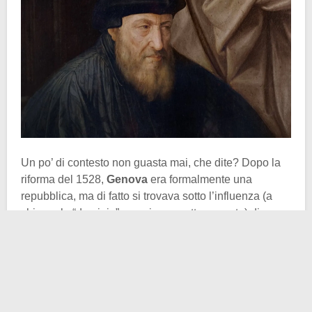
Un po’ di contesto non guasta mai, che dite? Dopo la
riforma del 1528,
Genova
era formalmente una
repubblica, ma di fatto si trovava sotto l’influenza (a
chiamarlo “dominio” non si commette peccato) di
Andrea Doria
, il principe ammiraglio, legato a doppio
filo alla monarchia asburgica di
Carlo V
. Il nuovo
assetto aveva ricomposto l’antico conflitto tra fazioni,
ma lo aveva fatto cristallizzando il potere nelle mani di
una
oligarchia nobiliare
, divisa tuttavia al suo interno.