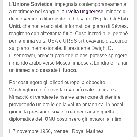
L’
Unione Sovietica
, impegnata contemporaneamente
a reprimere nel sangue
la rivolta ungherese
, minacciò
di intervenire militarmente in difesa dell’Egitto. Gli
Stati
Uniti
, che non erano stati informati del piano di Sèvres,
reagirono con altrettanta furia. Cosa incredibile, perché
per la prima volta USA e URSS si trovavano d’accordo
sul piano internazionale. Il presidente Dwight D.
Eisenhower, preoccupato che la crisi potesse spingere
il mondo arabo verso Mosca, impose a Londra e Parigi
un immediato
cessate il fuoco
.
Per costringere gli alleati europei a obbedire,
Washington colpì dove faceva più male: la finanza.
Minacciò di vendere le riserve americane di sterline,
provocando un crollo della valuta britannica. In pochi
giorni, la pressione sovietico-americana e quella
diplomatica dell’
ONU
costrinsero gli invasori al ritiro.
Il 7 novembre 1956, mentre i Royal Marines