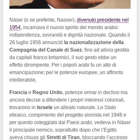
Nāṣer (o se preferite, Nasser),
divenuto presidente nel
1954
, incarnava il nuovo spirito del mondo arabo:
indipendenza, sovranità e dignità nazionale. Quando il
26 luglio 1956 annunciò
la nazionalizzazione della
Compagnia del Canale di Suez
, fino ad allora gestita
da capitali franco-britannici, il suo gesto ebbe un
effetto dirompente. Per i popoli arabi fu un atto di
emancipazione; per le potenze europee, un affronto
intollerabile.
Francia
e
Regno Unito
, potenze ormai in declino ma
ancora decise a difendere i propri interessi coloniali,
trovarono in
Israele
un alleato naturale. Lo Stato
ebraico, compimento del progetto sionista nel 1948 e
per questo osteggiato dai Paesi arabi, vedeva in Nāṣer
il principale nemico, soprattutto dopo che l’Egitto
aveva chiuso gli
Stretti di Tiran
, bloccando l’accesso