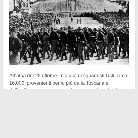
All’alba del 28 ottobre, migliaia di squadristi f.isti, circa
16.000, provenienti per lo più dalla Toscana e
dall’Italia centro-settentrionale, erano radunati nei
pressi della capitale, pronti a marciare su Roma. Vestiti
con camicie nere, male armati e male equipaggiati,
credevano di essere protagonisti di un’epopea
nazionale destinata a rovesciare il governo e a
instaurare un nuovo ordine politico
. In realtà, la loro
forza militare era assai modesta. M., dal canto suo, era