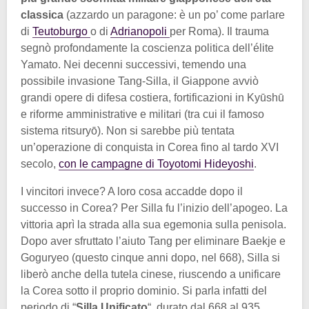
classica
(azzardo un paragone: è un po’ come parlare
di
Teutoburgo
o di
Adrianopoli
per Roma). Il trauma
segnò profondamente la coscienza politica dell’élite
Yamato. Nei decenni successivi, temendo una
possibile invasione Tang-Silla, il Giappone avviò
grandi opere di difesa costiera, fortificazioni in Kyūshū
e riforme amministrative e militari (tra cui il famoso
sistema ritsuryō). Non si sarebbe più tentata
un’operazione di conquista in Corea fino al tardo XVI
secolo,
con le campagne di Toyotomi Hideyoshi
.
I vincitori invece? A loro cosa accadde dopo il
successo in Corea? Per Silla fu l’inizio dell’apogeo. La
vittoria aprì la strada alla sua egemonia sulla penisola.
Dopo aver sfruttato l’aiuto Tang per eliminare Baekje e
Goguryeo (questo cinque anni dopo, nel 668), Silla si
liberò anche della tutela cinese, riuscendo a unificare
la Corea sotto il proprio dominio. Si parla infatti del
periodo di “
Silla Unificato
“, durato dal 668 al 935.