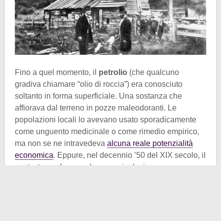
Fino a quel momento, il
petrolio
(che qualcuno
gradiva chiamare “olio di roccia”) era conosciuto
soltanto in forma superficiale. Una sostanza che
affiorava dal terreno in pozze maleodoranti. Le
popolazioni locali lo avevano usato sporadicamente
come unguento medicinale o come rimedio empirico,
ma non se ne intravedeva
alcuna reale potenzialità
economica
. Eppure, nel decennio ’50 del XIX secolo, il
contesto era favorevole a una rivoluzione:
l’illuminazione domestica e urbana dipendeva in gran
parte dall’olio di balena, ormai raro e costoso a causa
della caccia intensiva; altri combustibili, come l’olio di
colza o il carbone, erano disponibili ma poco efficienti.