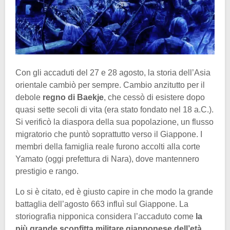
Con gli accaduti del 27 e 28 agosto, la storia dell’Asia
orientale cambiò per sempre. Cambio anzitutto per il
debole
regno di Baekje
, che cessò di esistere dopo
quasi sette secoli di vita (era stato fondato nel 18 a.C.).
Si verificò la diaspora della sua popolazione, un flusso
migratorio che puntò soprattutto verso il Giappone. I
membri della famiglia reale furono accolti alla corte
Yamato (oggi prefettura di Nara), dove mantennero
prestigio e rango.
Lo si è citato, ed è giusto capire in che modo la grande
battaglia dell’agosto 663 influì sul Giappone. La
storiografia nipponica considera l’accaduto come
la
più grande sconfitta militare giapponese dell’età