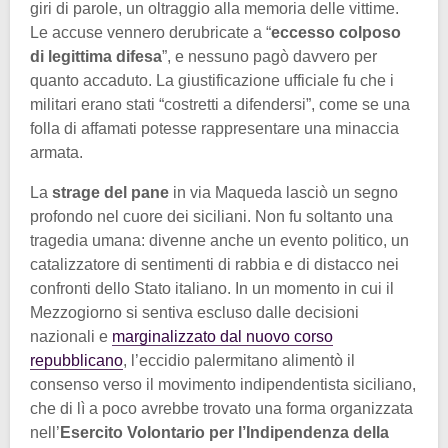
giri di parole, un oltraggio alla memoria delle vittime.
Le accuse vennero derubricate a “
eccesso colposo
di legittima difesa
”, e nessuno pagò davvero per
quanto accaduto. La giustificazione ufficiale fu che i
militari erano stati “costretti a difendersi”, come se una
folla di affamati potesse rappresentare una minaccia
armata.
La
strage del pane
in via Maqueda lasciò un segno
profondo nel cuore dei siciliani. Non fu soltanto una
tragedia umana: divenne anche un evento politico, un
catalizzatore di sentimenti di rabbia e di distacco nei
confronti dello Stato italiano. In un momento in cui il
Mezzogiorno si sentiva escluso dalle decisioni
nazionali e
marginalizzato dal nuovo corso
repubblicano
, l’eccidio palermitano alimentò il
consenso verso il movimento indipendentista siciliano,
che di lì a poco avrebbe trovato una forma organizzata
nell’
Esercito Volontario per l’Indipendenza della