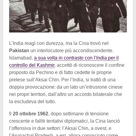
L’India reagì con durezza, ma la Cina trovò nel
Pakistan
un interlocutore più accondiscendente.
Islamabad,
a sua volta in contrasto con l’India per il
controllo del Kashmir
, accettò di riconoscere il confine
proposto da Pechino e di fatto cedette le proprie
pretese sull’Aksai Chin. Per l’India, si trattò di una
doppia provocazione: da un lato un’intrusione cinese
nei propri territori, dall’altro un accordo bilaterale che
la escludeva del tutto.
Il
20 ottobre 1962
, dopo settimane di tensione
crescente e falliti tentativi diplomatici, la Cina lanciò
l’offensiva in due settori: l’Aksai Chin, a ovest, e
l’Arunachal Pradesh, a est, allora conosciuto come