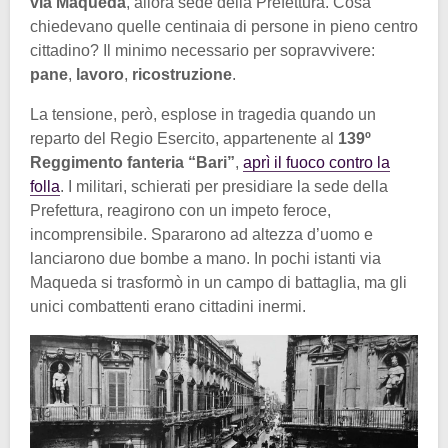
via Maqueda
, allora sede della Prefettura. Cosa
chiedevano quelle centinaia di persone in pieno centro
cittadino? Il minimo necessario per sopravvivere:
pane
,
lavoro
,
ricostruzione
.
La tensione, però, esplose in tragedia quando un
reparto del Regio Esercito, appartenente al
139º
Reggimento fanteria “Bari”
,
aprì il fuoco contro la
folla
. I militari, schierati per presidiare la sede della
Prefettura, reagirono con un impeto feroce,
incomprensibile. Spararono ad altezza d’uomo e
lanciarono due bombe a mano. In pochi istanti via
Maqueda si trasformò in un campo di battaglia, ma gli
unici combattenti erano cittadini inermi.