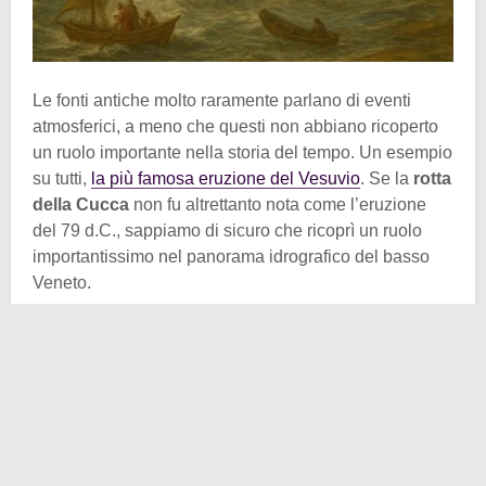
Le fonti antiche molto raramente parlano di eventi
atmosferici, a meno che questi non abbiano ricoperto
un ruolo importante nella storia del tempo. Un esempio
su tutti,
la più famosa eruzione del Vesuvio
. Se la
rotta
della Cucca
non fu altrettanto nota come l’eruzione
del 79 d.C., sappiamo di sicuro che ricoprì un ruolo
importantissimo nel panorama idrografico del basso
Veneto.
Ripercorriamo la vicenda seguendo le parole di
Paolo
Diacono
che, come usavano fare i cronisti dell’epoca,
utilizza toni epici e a tratti tragici. Lo storico longobardo
ci dice che in quei giorni di ottobre, in Veneto piovve
così tanto che non si vedeva qualcosa del genere “
dai
tempi di Noè
“. Oltre a distruggere parte delle mura
della città di Verona, l’alluvione spazzò via anche