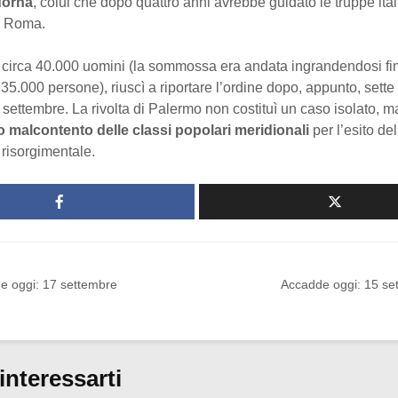
dorna
, colui che dopo quattro anni avrebbe guidato le truppe ital
i Roma.
di circa 40.000 uomini (la sommossa era andata ingrandendosi fi
35.000 persone), riuscì a riportare l’ordine dopo, appunto, sette 
 settembre. La rivolta di Palermo non costituì un caso isolato, 
o malcontento delle classi popolari meridionali
per l’esito de
risorgimentale.
e oggi: 17 settembre
Accadde oggi: 15 se
interessarti