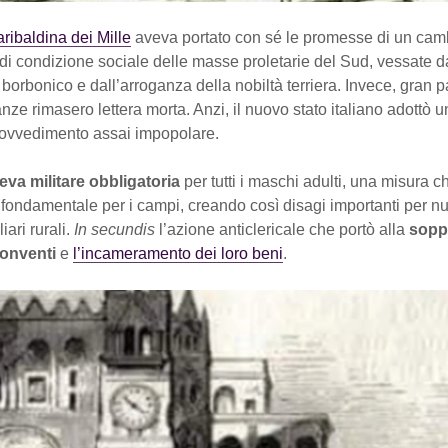
ribaldina dei Mille
aveva portato con sé le promesse di un ca
di condizione sociale delle masse proletarie del Sud, vessate d
orbonico e dall’arroganza della nobiltà terriera. Invece, gran pa
nze rimasero lettera morta. Anzi, il nuovo stato italiano adottò u
ovvedimento assai impopolare.
leva militare obbligatoria
per tutti i maschi adulti, una misura c
 fondamentale per i campi, creando così disagi importanti per n
iari rurali.
In secundis
l’azione anticlericale che portò alla
sopp
onventi
e
l’incameramento dei loro beni
.