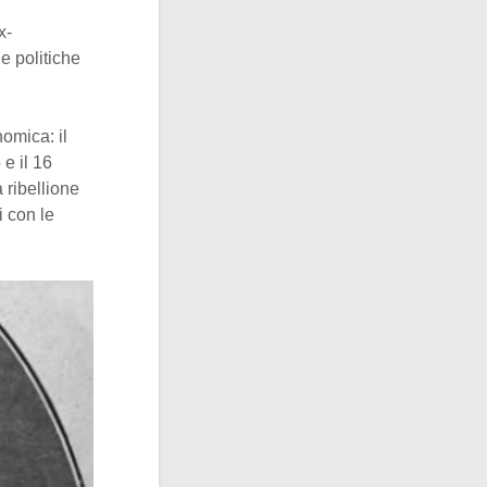
x-
e politiche
omica: il
 e il 16
a ribellione
i con le