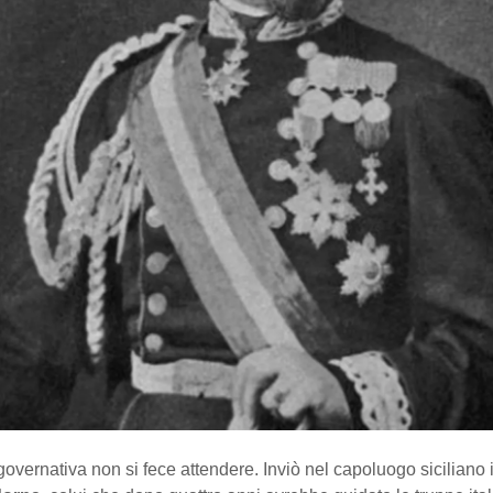
governativa non si fece attendere. Inviò nel capoluogo siciliano 