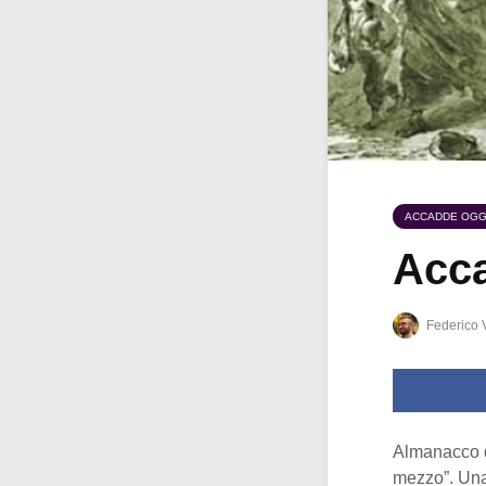
ACCADDE OGG
Acca
Federico 
Almanacco 
mezzo”. Una 