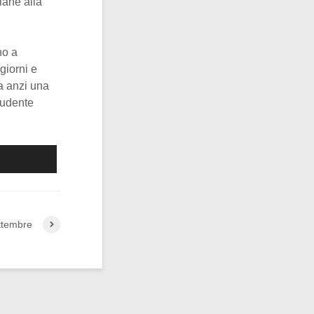
iane alla
no a
giorni e
ma anzi una
ludente
ttembre