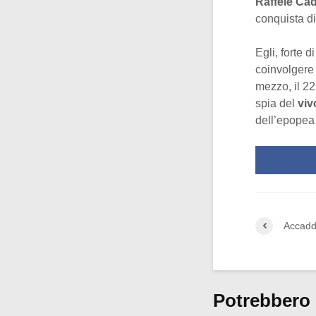
Raffele Ca
conquista d
Egli, forte 
coinvolgere 
mezzo, il 22
spia del
viv
dell’epopea 
Accadd
Potrebbero 