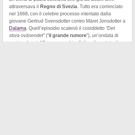
attraversava il
Regno di Svezia
. Tutto era cominciato
nel 1668, con il celebre processo intentato dalla
giovane Gertrud Svensdotter contro Märet Jonsdotter a
Dalarna
. Quell’episodio scatenò il cosiddetto
“Det
stora oväsendet”
(“
il grande rumore
”), un’ondata di
panico che si diffuse a macchia d’olio, alimentata da
sermoni e denunce, e che in pochi anni avrebbe
coinvolto l’intera Svezia.
In un Paese in cui Chiesa e Stato coincidevano, i
pastori luterani erano chiamati non solo a guidare i
fedeli, ma anche a trasmettere le direttive del governo.
Così, dai pulpiti, le voci di presunte stregonerie
venivano ripetute, rafforzando la paura di un nemico
invisibile. A
Torsåker
, il compito di indagare cadde su
Laurentius Christophori Hornæus
, sacerdote della
vicina parrocchia di Ytterlännäs. Uomo di zelo feroce e
dalla reputazione cupa, Hornæus si lanciò con
fanatismo nella sua missione.