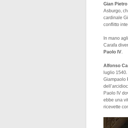
Gian Pietro
Asburgo, ch
cardinale Gi
conflitto int
In mano agli
Carafa diven
Paolo IV
.
Alfonso Ca
luglio 1540.
Giampaolo F
dell’arcidioc
Paolo IV dov
ebbe una vit
ricevette co