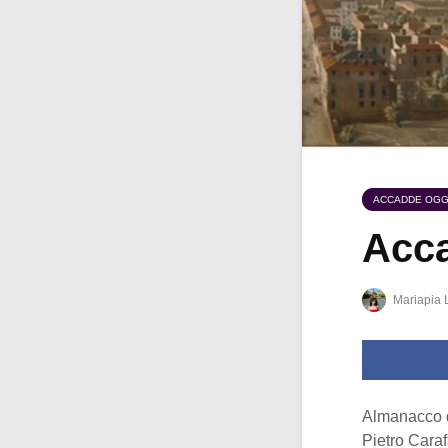
ACCADDE OGG
Acca
Mariapia 
Almanacco 
Pietro Caraf