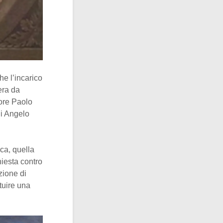
he l’incarico
era da
tore Paolo
i Angelo
ica, quella
hiesta contro
zione di
tuire una