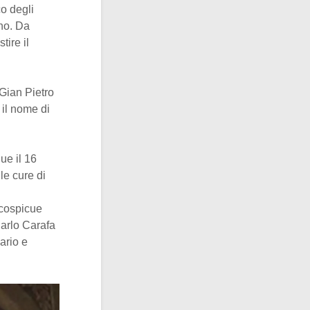
o degli
no. Da
tire il
 Gian Pietro
 il nome di
ue il 16
le cure di
ù cospicue
Carlo Carafa
ario e