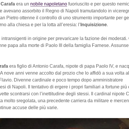
 Carafa
era un
nobile napoletano
fuoriuscito e per questo nemic
e avevano assorbito il Regno di Napoli tramutandolo in vicereg
an Pietro ottenne il controllo di uno strumento importante per ges
erno alla chiesa e per la lotta all’eresia: l’
Inquisizione
.
 intransigenti in origine per prevaricare la fazione dei moderati.
ne papa alla morte di Paolo III della famiglia Farnese. Assunse
rafa
era figlio di Antonio Carafa, nipote di papa Paolo IV, e nacq
 A nove anni venne accolto dal prozio che lo affidò a sua volta al
lavio. Divenne cardinale e poco tempo dopo amministratore
esi di Napoli. Il tentativo di ergere i propri familiari a fortune pi
ette scontrarsi con l’inettitudine degli stessi. Il cardinal nipote 
a molto sregolata, una precedente carriera da militare e mercen
ntinue accuse delle più varie.