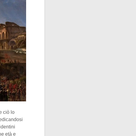
e ciò lo
Dedicandosi
identini
ne età e