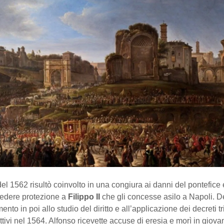
del 1562 risultò coinvolto in una congiura ai danni del pontefice 
iedere protezione a
Filippo
II
che gli concesse asilo a Napoli. 
nto in poi allo studio del diritto e all’applicazione dei decreti tr
ettivi nel 1564. Alfonso ricevette accuse di eresia e morì in giova