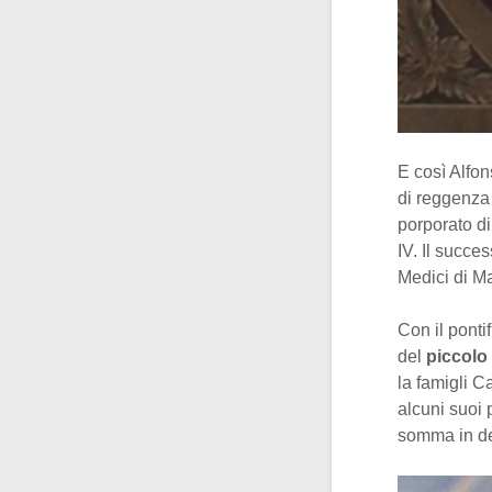
E così Alfon
di reggenza 
porporato di
IV. Il succe
Medici di M
Con il ponti
del
piccolo
la famigli C
alcuni suoi 
somma in d