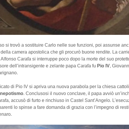
so si trovò a sostituire Carlo nelle sue funzioni, poi assunse anc
della camera apostolica che gli procurò buone rendite. La carri
 Alfonso Carafa si interruppe poco dopo la morte del suo protet
ssore dell’intransigente e zelante papa Carafa fu
Pio IV
, Giovann
arignano.
ficato di Pio IV si apriva una nuova parabola per la chiesa cattol
 nepotismo
. Conclusosi il nuovo conclave, il papa avviò un’inc
arafa, accusò di furto e rinchiuso in Castel Sant’Angelo. L’esecu
parenti lo spinse a fare domanda di grazia con l’impegno di resti
enaro.