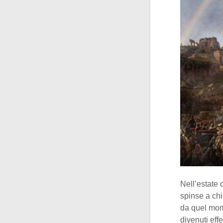
Nell’estate 
spinse a ch
da quel mome
divenuti eff