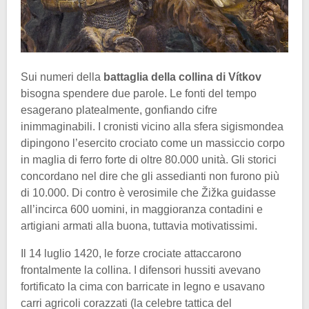
Sui numeri della
battaglia della collina di Vítkov
bisogna spendere due parole. Le fonti del tempo
esagerano platealmente, gonfiando cifre
inimmaginabili. I cronisti vicino alla sfera sigismondea
dipingono l’esercito crociato come un massiccio corpo
in maglia di ferro forte di oltre 80.000 unità. Gli storici
concordano nel dire che gli assedianti non furono più
di 10.000. Di contro è verosimile che Žižka guidasse
all’incirca 600 uomini, in maggioranza contadini e
artigiani armati alla buona, tuttavia motivatissimi.
Il 14 luglio 1420, le forze crociate attaccarono
frontalmente la collina. I difensori hussiti avevano
fortificato la cima con barricate in legno e usavano
carri agricoli corazzati (la celebre tattica del