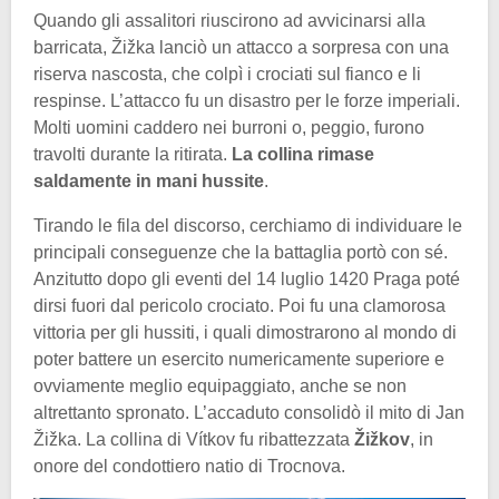
Quando gli assalitori riuscirono ad avvicinarsi alla
barricata, Žižka lanciò un attacco a sorpresa con una
riserva nascosta, che colpì i crociati sul fianco e li
respinse. L’attacco fu un disastro per le forze imperiali.
Molti uomini caddero nei burroni o, peggio, furono
travolti durante la ritirata.
La collina rimase
saldamente in mani hussite
.
Tirando le fila del discorso, cerchiamo di individuare le
principali conseguenze che la battaglia portò con sé.
Anzitutto dopo gli eventi del 14 luglio 1420 Praga poté
dirsi fuori dal pericolo crociato. Poi fu una clamorosa
vittoria per gli hussiti, i quali dimostrarono al mondo di
poter battere un esercito numericamente superiore e
ovviamente meglio equipaggiato, anche se non
altrettanto spronato. L’accaduto consolidò il mito di Jan
Žižka. La collina di Vítkov fu ribattezzata
Žižkov
, in
onore del condottiero natio di Trocnova.