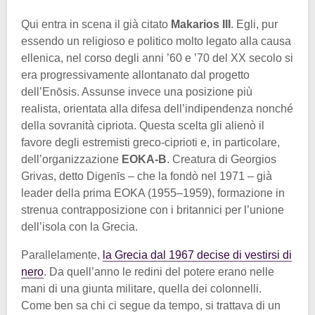
Qui entra in scena il già citato
Makarios III
. Egli, pur
essendo un religioso e politico molto legato alla causa
ellenica, nel corso degli anni ’60 e ’70 del XX secolo si
era progressivamente allontanato dal progetto
dell’Enōsis. Assunse invece una posizione più
realista, orientata alla difesa dell’indipendenza nonché
della sovranità cipriota. Questa scelta gli alienò il
favore degli estremisti greco-ciprioti e, in particolare,
dell’organizzazione
EOKA-B
. Creatura di Georgios
Grivas, detto Digenīs – che la fondò nel 1971 – già
leader della prima EOKA (1955–1959), formazione in
strenua contrapposizione con i britannici per l’unione
dell’isola con la Grecia.
Parallelamente,
la Grecia dal 1967 decise di vestirsi di
nero
. Da quell’anno le redini del potere erano nelle
mani di una giunta militare, quella dei colonnelli.
Come ben sa chi ci segue da tempo, si trattava di un