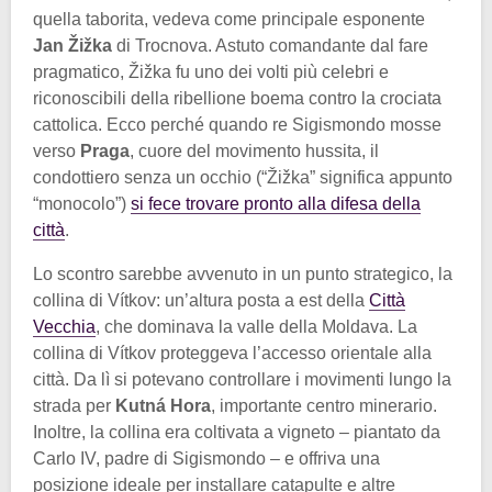
quella taborita, vedeva come principale esponente
Jan Žižka
di Trocnova. Astuto comandante dal fare
pragmatico, Žižka fu uno dei volti più celebri e
riconoscibili della ribellione boema contro la crociata
cattolica. Ecco perché quando re Sigismondo mosse
verso
Praga
, cuore del movimento hussita, il
condottiero senza un occhio (“Žižka” significa appunto
“monocolo”)
si fece trovare pronto alla difesa della
città
.
Lo scontro sarebbe avvenuto in un punto strategico, la
collina di Vítkov: un’altura posta a est della
Città
Vecchia
, che dominava la valle della Moldava. La
collina di Vítkov proteggeva l’accesso orientale alla
città. Da lì si potevano controllare i movimenti lungo la
strada per
Kutná Hora
, importante centro minerario.
Inoltre, la collina era coltivata a vigneto – piantato da
Carlo IV, padre di Sigismondo – e offriva una
posizione ideale per installare catapulte e altre