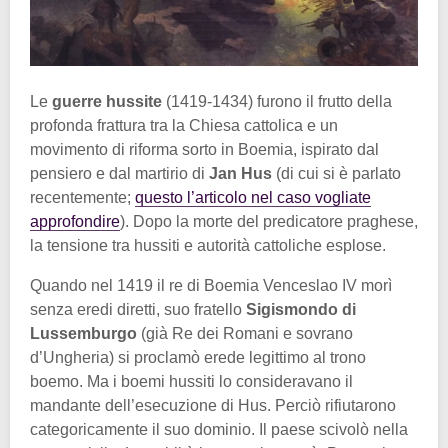
Le
guerre hussite
(1419-1434) furono il frutto della
profonda frattura tra la Chiesa cattolica e un
movimento di riforma sorto in Boemia, ispirato dal
pensiero e dal martirio di
Jan Hus
(di cui si è parlato
recentemente;
questo l’articolo nel caso vogliate
approfondire
). Dopo la morte del predicatore praghese,
la tensione tra hussiti e autorità cattoliche esplose.
Quando nel 1419 il re di Boemia Venceslao IV morì
senza eredi diretti, suo fratello
Sigismondo di
Lussemburgo
(già Re dei Romani e sovrano
d’Ungheria) si proclamò erede legittimo al trono
boemo. Ma i boemi hussiti lo consideravano il
mandante dell’esecuzione di Hus. Perciò rifiutarono
categoricamente il suo dominio. Il paese scivolò nella