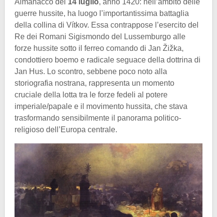
Almanacco del
14 luglio
, anno 1420: nell’ambito delle
guerre hussite, ha luogo l’importantissima battaglia
della collina di Vítkov. Essa contrappose l’esercito del
Re dei Romani Sigismondo del Lussemburgo alle
forze hussite sotto il ferreo comando di Jan Žižka,
condottiero boemo e radicale seguace della dottrina di
Jan Hus. Lo scontro, sebbene poco noto alla
storiografia nostrana, rappresenta un momento
cruciale della lotta tra le forze fedeli al potere
imperiale/papale e il movimento hussita, che stava
trasformando sensibilmente il panorama politico-
religioso dell’Europa centrale.