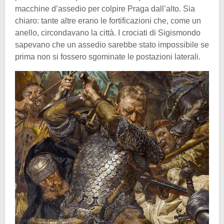
macchine d’assedio per colpire Praga dall’alto. Sia
chiaro: tante altre erano le fortificazioni che, come un
anello, circondavano la città. I crociati di Sigismondo
sapevano che un assedio sarebbe stato impossibile se
prima non si fossero sgominate le postazioni laterali.