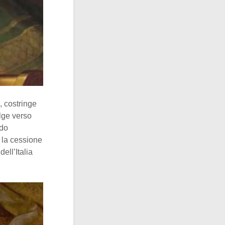
, costringe
olge verso
do
 la cessione
ell’Italia