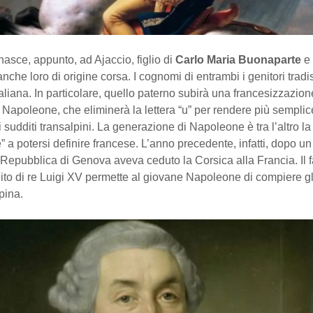
asce, appunto, ad Ajaccio, figlio di
Carlo Maria Buonaparte
e
 anche loro di origine corsa. I cognomi di entrambi i genitori trad
taliana. In particolare, quello paterno subirà una francesizzazio
 Napoleone, che eliminerà la lettera “u” per rendere più semplic
 sudditi transalpini. La generazione di Napoleone è tra l’altro la
 a potersi definire francese. L’anno precedente, infatti, dopo u
 Repubblica di Genova aveva ceduto la Corsica alla Francia. Il fa
to di re Luigi XV permette al giovane Napoleone di compiere gli
pina.