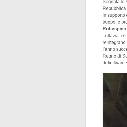
Segnala le su
Repubblica F
in supporto 
truppe, è pr
Robespier
Tuttavia, i 
reintegrano 
l’anno succe
Regno di Sa
definitivame