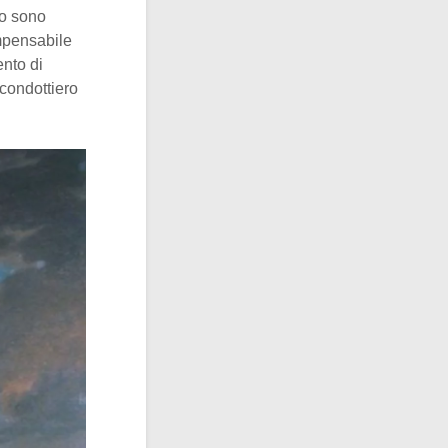
ro sono
impensabile
ento di
condottiero