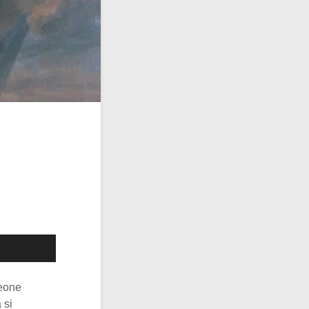
leone
 si