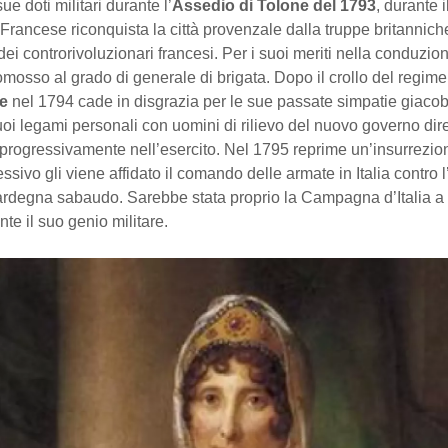
e doti militari durante l’
Assedio di Tolone del 1793
, durante i
rancese riconquista la città provenzale dalla truppe britannich
dei controrivoluzionari francesi. Per i suoi meriti nella conduzio
omosso al grado di generale di brigata. Dopo il crollo del regime
re
nel 1794 cade in disgrazia per le sue passate simpatie giacob
suoi legami personali con uomini di rilievo del nuovo governo dire
progressivamente nell’esercito. Nel 1795 reprime un’insurrezion
ssivo gli viene affidato il comando delle armate in Italia contro l’
rdegna sabaudo. Sarebbe stata proprio la Campagna d’Italia a
nte il suo genio militare.