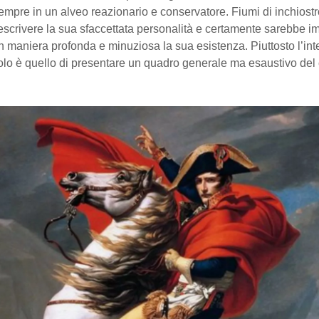
mpre in un alveo reazionario e conservatore. Fiumi di inchiost
escrivere la sua sfaccettata personalità e certamente sarebbe 
n maniera profonda e minuziosa la sua esistenza. Piuttosto l’int
olo è quello di presentare un quadro generale ma esaustivo del 