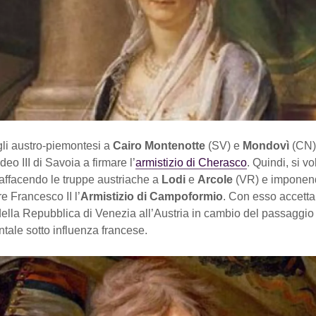
gli austro-piemontesi a
Cairo Montenotte
(SV) e
Mondovì
(CN)
deo III di Savoia a firmare l’
armistizio di Cherasco
. Quindi, si v
affacendo le truppe austriache a
Lodi
e
Arcole
(VR) e imponen
re Francesco II l’
Armistizio di Campoformio
. Con esso accetta
i della Repubblica di Venezia all’Austria in cambio del passaggio d
tale sotto influenza francese.