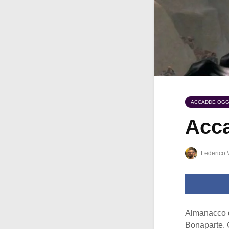
ACCADDE OGG
Acca
Federico 
Almanacco 
Bonaparte. G