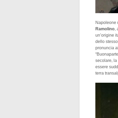
Napoleone n
Ramolino
,
un’origine i
dello stesso
pronuncia ai
“Buonaparte”
secolare, la
essere suddi
terra transal