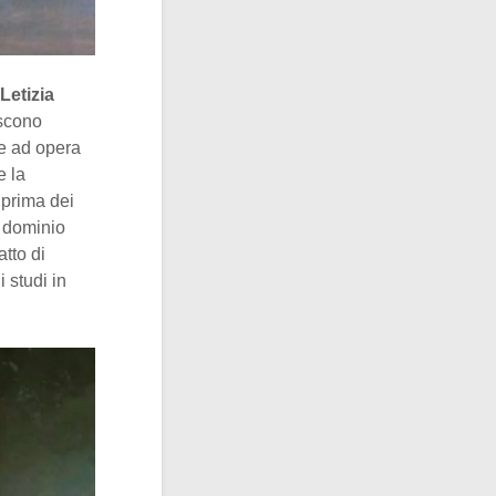
Letizia
iscono
ne ad opera
e la
 prima dei
n dominio
tto di
 studi in