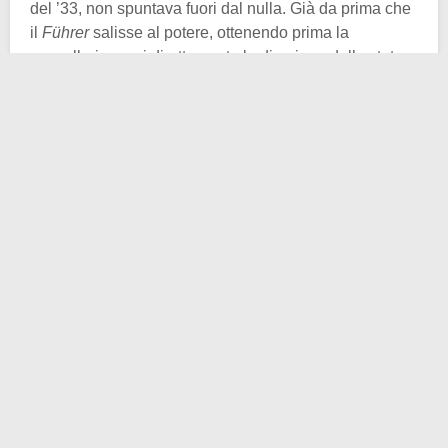
del ’33, non spuntava fuori dal nulla. Già da prima che
il
Führer
salisse al potere, ottenendo prima la
cancelleria e poi direttamente la direzione dello stato,
in Germania esisteva una forza poliziesca repressiva.
Anzi, ne esistevano diverse! La
Repubblica di
Weimar
(che ricordiamo essere un regime
repubblicano semipresidenziale dall’ossatura
federalista) era composta da stati confederati quali la
Sassonia, la Baviera, la Prussia e così via. Bene,
ognuna di queste entità territoriali godeva del servigio
di una determinata polizia politica. Chiaramente
suddetti organi di controllo e supervisione erano
chiamati a rispettare i dogmi della carta costituzionale,
garante dei principali diritti e libertà individuali.
Tuttavia la
Landespolizei
, schierata continuamente
dal 1918 al 1933 per contenere i rumorosi estremismi
insiti alla Repubblica (tanto di destra, quanto di
sinistra), non mancava di esercitare un potere delle