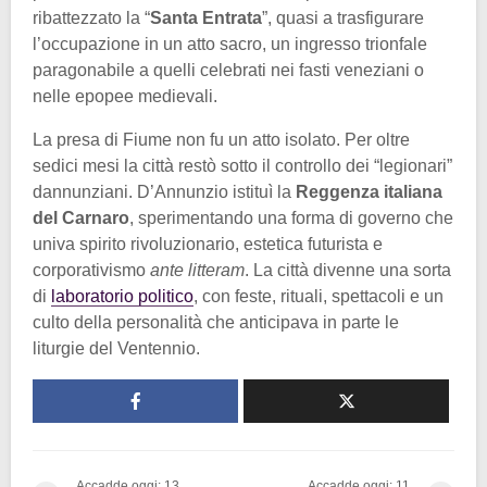
ribattezzato la “
Santa Entrata
”, quasi a trasfigurare
l’occupazione in un atto sacro, un ingresso trionfale
paragonabile a quelli celebrati nei fasti veneziani o
nelle epopee medievali.
La presa di Fiume non fu un atto isolato. Per oltre
sedici mesi la città restò sotto il controllo dei “legionari”
dannunziani. D’Annunzio istituì la
Reggenza italiana
del Carnaro
, sperimentando una forma di governo che
univa spirito rivoluzionario, estetica futurista e
corporativismo
ante litteram
. La città divenne una sorta
di
laboratorio politico
, con feste, rituali, spettacoli e un
culto della personalità che anticipava in parte le
liturgie del Ventennio.
Accadde oggi: 13
Accadde oggi: 11