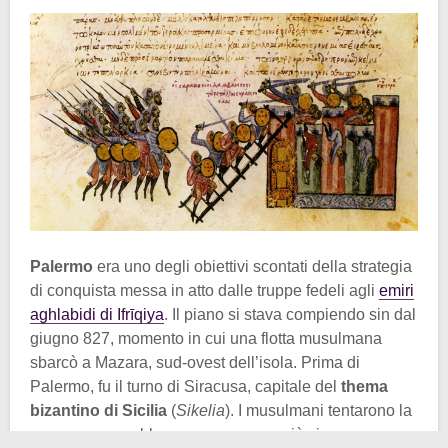
Palermo
era uno degli obiettivi scontati della strategia
di conquista messa in atto dalle truppe fedeli agli
emiri
aghlabidi di Ifrīqiya
. Il piano si stava compiendo sin dal
giugno 827, momento in cui una flotta musulmana
sbarcò a Mazara, sud-ovest dell’isola. Prima di
Palermo, fu il turno di Siracusa, capitale del
thema
bizantino di Sicilia
(
Sikelia
). I musulmani tentarono la
presa ma non ebbero successo, perciò si