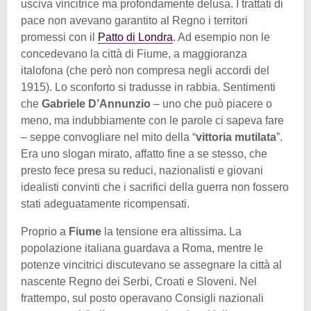
usciva vincitrice ma profondamente delusa. I trattati di
pace non avevano garantito al Regno i territori
promessi con il
Patto di Londra
. Ad esempio non le
concedevano la città di Fiume, a maggioranza
italofona (che però non compresa negli accordi del
1915). Lo sconforto si tradusse in rabbia. Sentimenti
che
Gabriele D’Annunzio
– uno che può piacere o
meno, ma indubbiamente con le parole ci sapeva fare
– seppe convogliare nel mito della “
vittoria mutilata
”.
Era uno slogan mirato, affatto fine a se stesso, che
presto fece presa su reduci, nazionalisti e giovani
idealisti convinti che i sacrifici della guerra non fossero
stati adeguatamente ricompensati.
Proprio a
Fiume
la tensione era altissima. La
popolazione italiana guardava a Roma, mentre le
potenze vincitrici discutevano se assegnare la città al
nascente Regno dei Serbi, Croati e Sloveni. Nel
frattempo, sul posto operavano Consigli nazionali