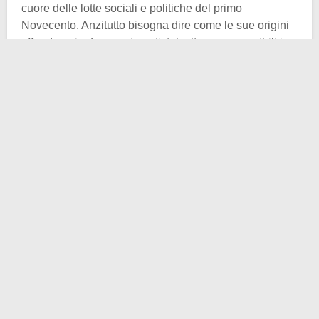
cuore delle lotte sociali e politiche del primo
Novecento. Anzitutto bisogna dire come le sue origini
affondano in due movimenti, talvolta sovrapponibili in
alcune fasi storiche del secondo precedente:
quello
socialista
e quello del
femminismo operaio
. Le prime
manifestazioni avvennero in un’epoca segnata
dall’industrializzazione, dallo sfruttamento del lavoro
femminile e dalla battaglia per il suffragio. Tuttavia con
queste parole non forniamo ancora una risposta al
quesito iniziale; ci arriviamo per tappe.
La prima “
giornata della donna
” fu organizzata negli
Stati Uniti il
28 febbraio 1909
su iniziativa del Partito
socialista americano, sull’onda delle mobilitazioni
delle lavoratrici newyorkesi. Già nel 1908, 15.000
donne avevano sfilato per le strade di New York
chiedendo riduzione dell’orario di lavoro, migliori salari
e diritto di voto. Nel 1910 la proposta di istituire una
giornata annuale internazionale fu avanzata da
Clara