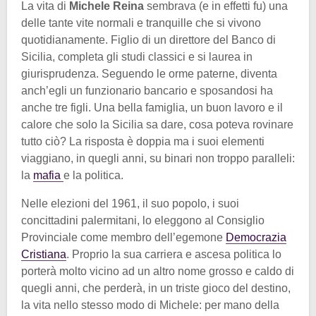
La vita di
Michele Reina
sembrava (e in effetti fu) una
delle tante vite normali e tranquille che si vivono
quotidianamente. Figlio di un direttore del Banco di
Sicilia, completa gli studi classici e si laurea in
giurisprudenza. Seguendo le orme paterne, diventa
anch’egli un funzionario bancario e sposandosi ha
anche tre figli. Una bella famiglia, un buon lavoro e il
calore che solo la Sicilia sa dare, cosa poteva rovinare
tutto ciò? La risposta è doppia ma i suoi elementi
viaggiano, in quegli anni, su binari non troppo paralleli:
la
mafia
e la politica.
Nelle elezioni del 1961, il suo popolo, i suoi
concittadini palermitani, lo eleggono al Consiglio
Provinciale come membro dell’egemone
Democrazia
Cristiana
. Proprio la sua carriera e ascesa politica lo
porterà molto vicino ad un altro nome grosso e caldo di
quegli anni, che perderà, in un triste gioco del destino,
la vita nello stesso modo di Michele: per mano della