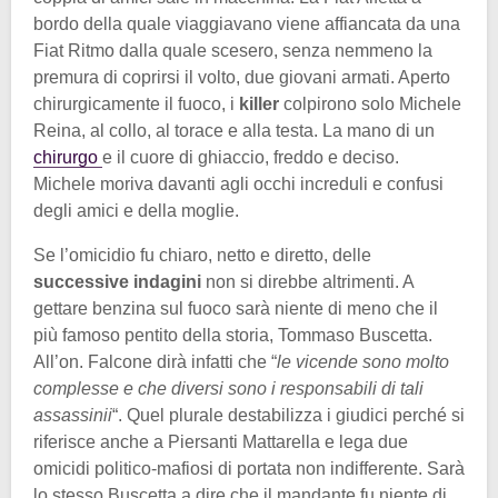
bordo della quale viaggiavano viene affiancata da una
Fiat Ritmo dalla quale scesero, senza nemmeno la
premura di coprirsi il volto, due giovani armati. Aperto
chirurgicamente il fuoco, i
killer
colpirono solo Michele
Reina, al collo, al torace e alla testa. La mano di un
chirurgo
e il cuore di ghiaccio, freddo e deciso.
Michele moriva davanti agli occhi increduli e confusi
degli amici e della moglie.
Se l’omicidio fu chiaro, netto e diretto, delle
successive indagini
non si direbbe altrimenti. A
gettare benzina sul fuoco sarà niente di meno che il
più famoso pentito della storia, Tommaso Buscetta.
All’on. Falcone dirà infatti che “
le vicende sono molto
complesse e che diversi sono i responsabili di tali
assassinii
“. Quel plurale destabilizza i giudici perché si
riferisce anche a Piersanti Mattarella e lega due
omicidi politico-mafiosi di portata non indifferente. Sarà
lo stesso Buscetta a dire che il mandante fu niente di