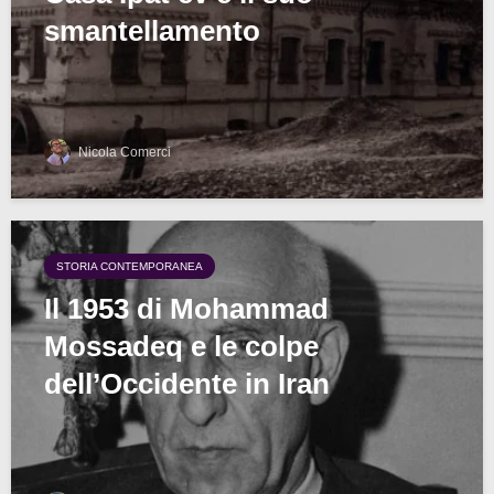
smantellamento
Nicola Comerci
STORIA CONTEMPORANEA
Il 1953 di Mohammad
Mossadeq e le colpe
dell’Occidente in Iran