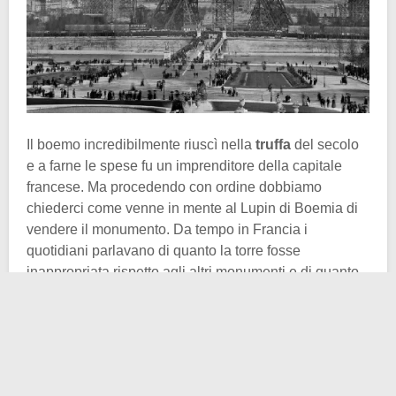
Il boemo incredibilmente riuscì nella
truffa
del secolo
e a farne le spese fu un imprenditore della capitale
francese. Ma procedendo con ordine dobbiamo
chiederci come venne in mente al Lupin di Boemia di
vendere il monumento. Da tempo in Francia i
quotidiani parlavano di quanto la torre fosse
inappropriata rispetto agli altri monumenti e di quanto
dispendioso fosse mantenerla.
Lustig si trasformò in
problem solver
e la vendette. Non
fu così semplice come sembra, ma nemmeno troppo
difficile. Siamo nel 1925 e al truffatore bastò
organizzare un incontro all’
Hotel de Crillon
con i