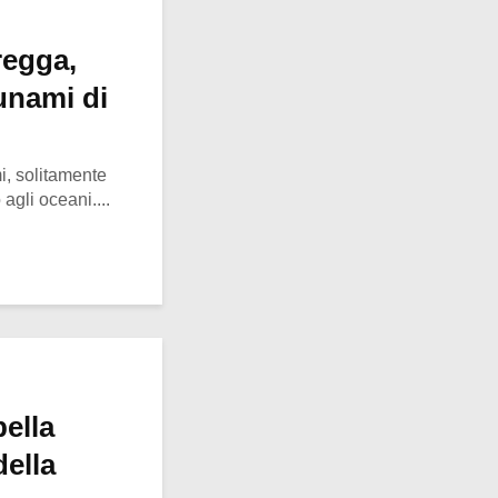
regga,
unami di
, solitamente
agli oceani....
bella
della