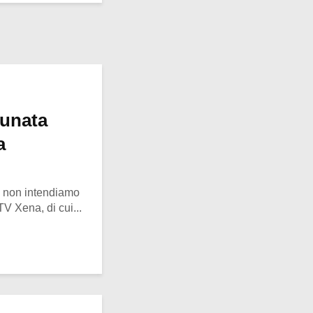
tunata
a
o, non intendiamo
 TV Xena, di cui...