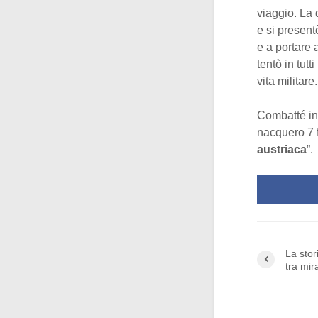
viaggio. La 
e si presentò
e a portare 
tentò in tut
vita militare.
Combatté in 
nacquero 7 f
austriaca
”.
La stor
tra mir