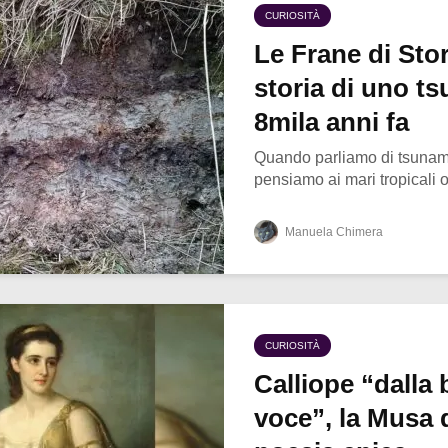
CURIOSITÀ
Le Frane di Sto
storia di uno ts
8mila anni fa
Quando parliamo di tsunami
pensiamo ai mari tropicali o 
Manuela Chimera
CURIOSITÀ
Calliope “dalla 
voce”, la Musa 