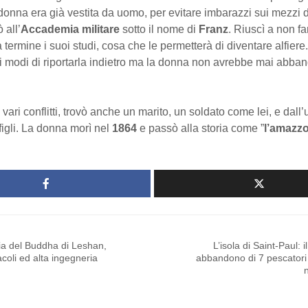
donna era già vestita da uomo, per evitare imbarazzi sui mezzi di
 all’
Accademia militare
sotto il nome di
Franz
. Riuscì a non fa
a termine i suoi studi, cosa che le permetterà di diventare alfiere.
ti i modi di riportarla indietro ma la donna non avrebbe mai abba
vari conflitti, trovò anche un marito, un soldato come lei, e dall
igli. La donna morì nel
1864
e passò alla storia come ”
l’amazz
ia del Buddha di Leshan,
L’isola di Saint-Paul: i
acoli ed alta ingegneria
abbandono di 7 pescatori