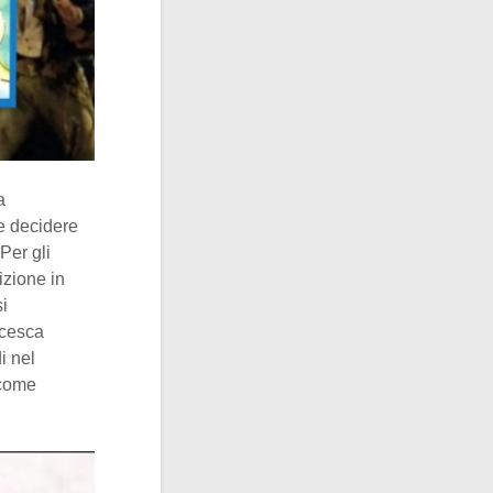
a
ve decidere
Per gli
izione in
i
ncesca
i nel
 come