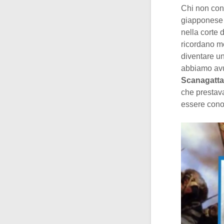
Chi non con
giapponese 
nella corte 
ricordano me
diventare un 
abbiamo avu
Scanagatta
che prestava
essere cono