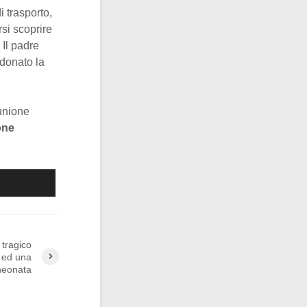
 trasporto,
rsi scoprire
 Il padre
ndonato la
’unione
one
l tragico
 ed una
neonata