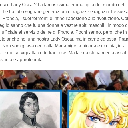
osce Lady Oscar? La famosissima eroina figlia del mondo dell
che ha fatto sognare generazioni di ragazze e ragazzi. Le sue 
di Francia, i suoi tormenti e infine l’adesione alla rivoluzione. C
glio sanno che fu una donna a vestire abiti maschili, in modo d
ufficiale al servizio del re di Francia. Pochi sanno, però, che in 
to anche noi una nostra Lady Oscar, ma in carne ed ossa:
Fra
. Non somigliava certo alla Madamigella bionda e ricciuta, in al
 i suoi servigi alla corte francese. Ma la sua storia merita asso
sciuta e approfondita.