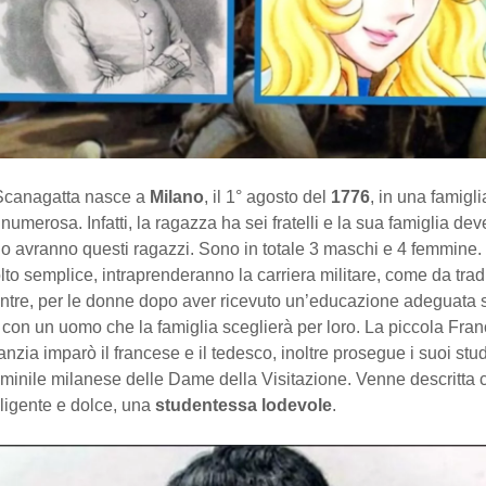
Scanagatta nasce a
Milano
, il 1° agosto del
1776
, in una famigli
umerosa. Infatti, la ragazza ha sei fratelli e la sua famiglia de
o avranno questi ragazzi. Sono in totale 3 maschi e 4 femmine. 
to semplice, intraprenderanno la carriera militare, come da trad
entre, per le donne dopo aver ricevuto un’educazione adeguata s
con un uomo che la famiglia sceglierà per loro. La piccola Fra
fanzia imparò il francese e il tedesco, inoltre prosegue i suoi stud
mminile milanese delle Dame della Visitazione. Venne descritta
lligente e dolce, una
studentessa lodevole
.