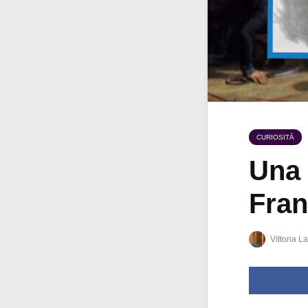
CURIOSITÀ
Una 
Fran
Vittoria La