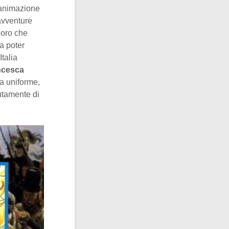
’animazione
avventure
oloro che
a poter
Italia
ncesca
ta uniforme,
lutamente di