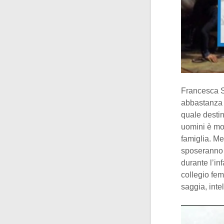
Francesca 
abbastanza n
quale destin
uomini è mol
famiglia. M
sposeranno 
durante l’in
collegio fe
saggia, inte