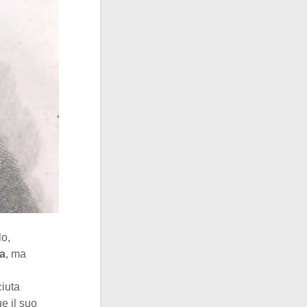
lo,
ia
, ma
ciuta
ue il suo