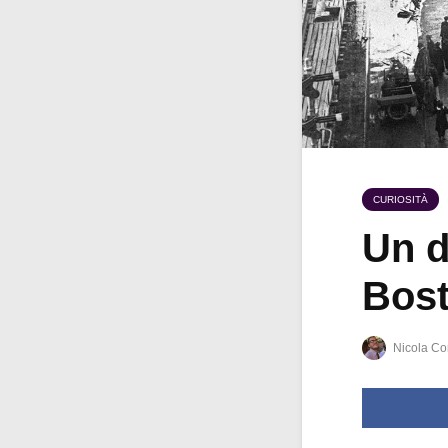
CURIOSITÀ
Un d
Bost
Nicola Co