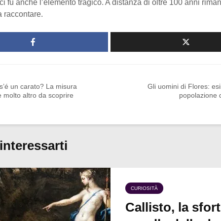
 ci fu anche l’elemento tragico. A distanza di oltre 100 anni rima
a raccontare.
s’é un carato? La misura
Gli uomini di Flores: es
 molto altro da scoprire
popolazione 
interessarti
CURIOSITÀ
Callisto, la sfor