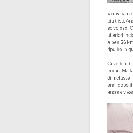
Vi invitiam
più tristi. 
scivoloso. C
ulteriori in
a ben
56 k
ripulire in 
Ci vollero 
bruno. Ma la
di melassa 
anni dopo il
ancora viva