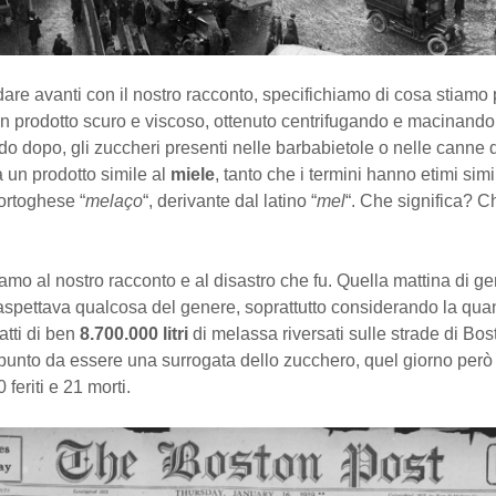
are avanti con il nostro racconto, specifichiamo di cosa stiamo
n prodotto scuro e viscoso, ottenuto centrifugando e macinando
ndo dopo, gli zuccheri presenti nelle barbabietole o nelle canne
 un prodotto simile al
miele
, tanto che i termini hanno etimi simi
ortoghese “
melaço
“, derivante dal latino “
mel
“. Che significa? 
amo al nostro racconto e al disastro che fu. Quella mattina di g
spettava qualcosa del genere, soprattutto considerando la quant
atti di ben
8.700.000 litri
di melassa riversati sulle strade di Bo
 punto da essere una surrogata dello zucchero, quel giorno però
feriti e 21 morti.