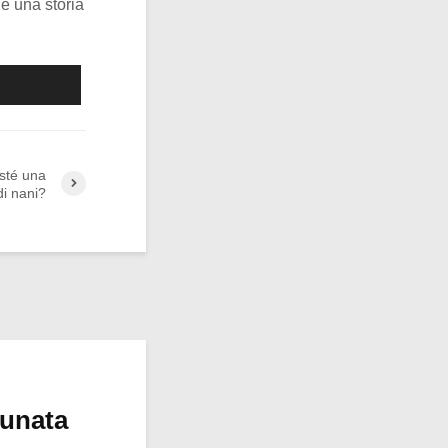
ne una storia
isté una
di nani?
tunata