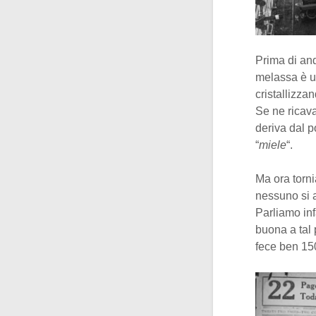
Prima di and
melassa è u
cristallizza
Se ne ricava
deriva dal p
“
miele
“.
Ma ora torni
nessuno si a
Parliamo inf
buona a tal
fece ben 150 