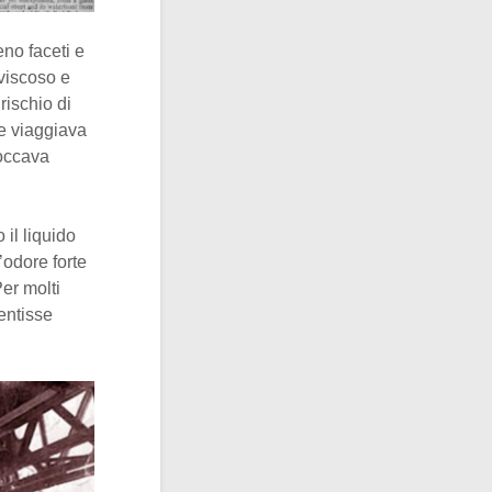
no faceti e
 viscoso e
rischio di
he viaggiava
toccava
il liquido
’odore forte
er molti
sentisse