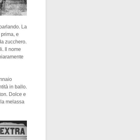
 parlando. La
 prima, e
 da zucchero.
li. Il nome
Chiaramente
ennaio
ità in ballo.
ston. Dolce e
 la melassa