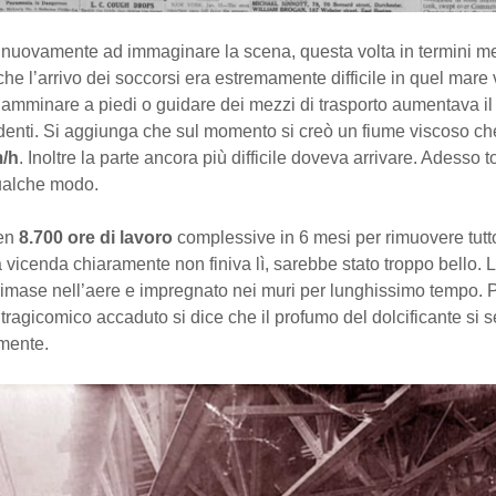
o nuovamente ad immaginare la scena, questa volta in termini me
Anche l’arrivo dei soccorsi era estremamente difficile in quel mare
amminare a piedi o guidare dei mezzi di trasporto aumentava il 
cidenti. Si aggiunga che sul momento si creò un fiume viscoso c
m/h
. Inoltre la parte ancora più difficile doveva arrivare. Adesso 
qualche modo.
ben
8.700 ore di lavoro
complessive in 6 mesi per rimuovere tutto 
 vicenda chiaramente non finiva lì, sarebbe stato troppo bello. L
rimase nell’aere e impregnato nei muri per lunghissimo tempo. P
 tragicomico accaduto si dice che il profumo del dolcificante si 
mente.