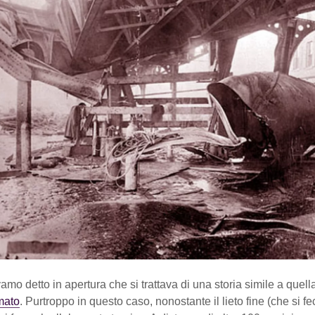
amo detto in apertura che si trattava di una storia simile a quell
mato
. Purtroppo in questo caso, nonostante il lieto fine (che si f