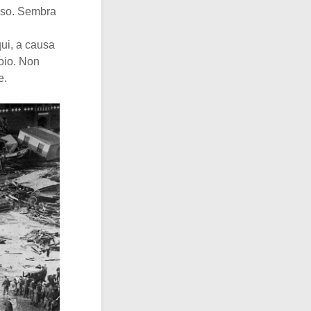
ioso. Sembra
qui, a causa
toio. Non
e.