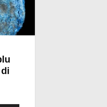
blu
 di