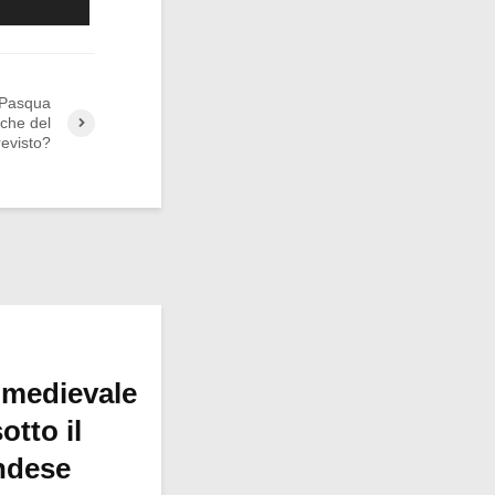
i Pasqua
iche del
revisto?
 medievale
otto il
ndese