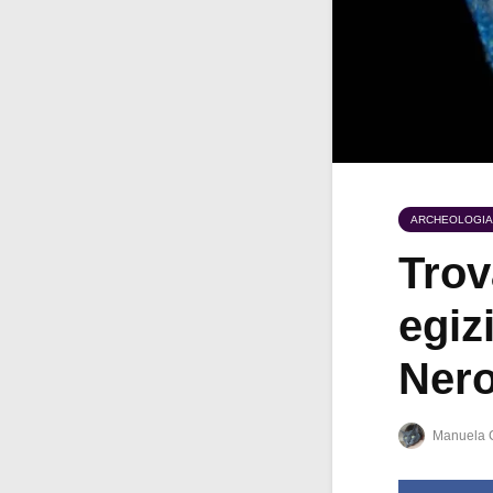
ARCHEOLOGIA
Trov
egiz
Ner
Manuela 