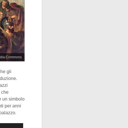
imedia Commons
he gli
oduzione.
azzi
o che
re un simbolo
ti per anni
 palazzo.