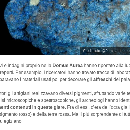
Crediti foto: @Parco archeol
i e indagini proprio nella
Domus Aurea
hanno riportato alla lu
reperti. Per esempio, i ricercatori hanno trovato tracce di laborato
eparavano i materiali usati poi per decorare gli
affreschi
del pal
atori gli artigiani realizzavano diversi pigmenti, sfruttando varie 
isi microscopiche e spettroscopiche, gli archeologi hanno identi
enti contenuti in queste giare
. Fra di essi, c’era dell’ocra gial
pigmento rosso) e della terra rossa. Ma il più sorprendente di tutt
lu egiziano.