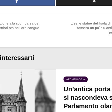
zione alla scomparsa dei
E se le statue dell’Isola d
thal sta nel loro sangue
fossero un po’ più ant
p
interessarti
ARCHEOLOGIA
Un’antica porta
si nascondeva s
Parlamento ola