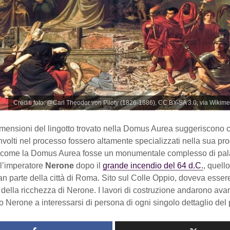
Crediti foto: @Carl Theodor von Piloty (1826-1886), CC BY-SA 3.0, via Wik
imensioni del lingotto trovato nella Domus Aurea suggeriscono c
involti nel processo fossero altamente specializzati nella sua pr
come la Domus Aurea fosse un monumentale complesso di pal
ll’imperatore
Nerone
dopo il
grande incendio del 64 d.C.
, quell
an parte della città di Roma. Sito sul Colle Oppio, doveva esse
 della ricchezza di Nerone. I lavori di costruzione andarono avan
so Nerone a interessarsi di persona di ogni singolo dettaglio del