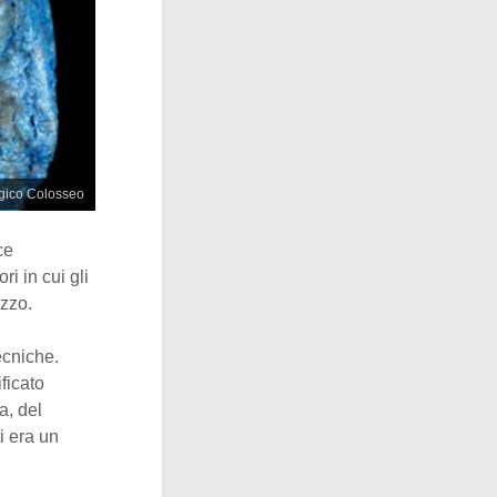
ogico Colosseo
ce
ri in cui gli
azzo.
tecniche.
ficato
la, del
i era un