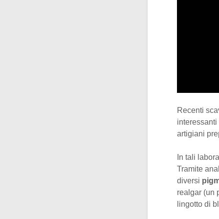
Recenti scav
interessanti 
artigiani pr
In tali labor
Tramite anal
diversi
pigm
realgar (un 
lingotto di b