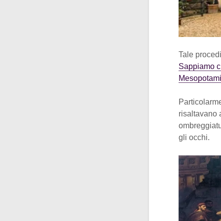
Tale procedim
Sappiamo che
Mesopotamia
Particolarm
risaltavano 
ombreggiatur
gli occhi.