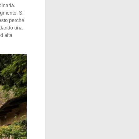
dinaria.
igmento. Si
esto perché
ldando una
d alta