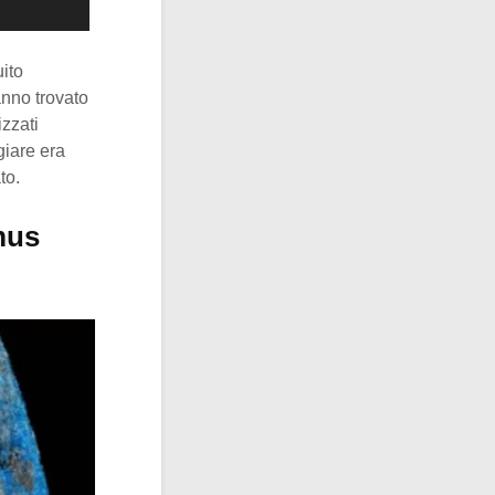
uito
anno trovato
izzati
giare era
to.
mus