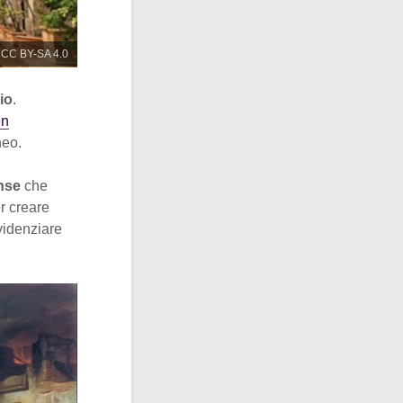
/ CC BY-SA 4.0
io
.
in
neo.
ense
che
er creare
evidenziare