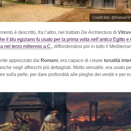
Crediti foto: @Rabax63
ento è descritto, fra l’altro, nel trattato
De Archtectura
di
Vitruv
 il blu egiziano fu usato per la prima volta nell’antico Egitto e 
 nel terzo millennio a.C.
, diffondendosi poi in tutto il Mediterra
ente apprezzato dai
Romani
, era capace di creare
tonalità int
anche negli affreschi più dettagliati. Molto versatile, era usato p
e sulla pelle, per dare profondità alle pieghe dei vestiti e per 