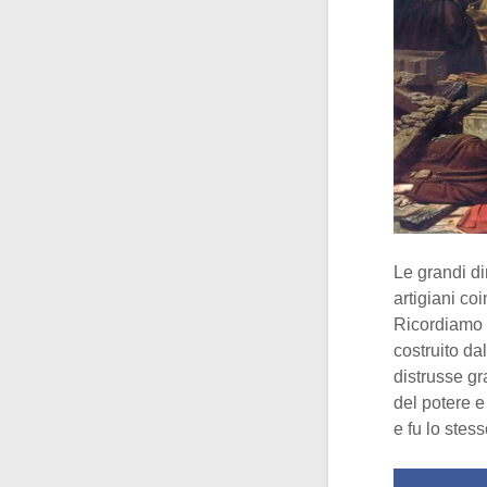
Le grandi d
artigiani co
Ricordiamo 
costruito da
distrusse gr
del potere e
e fu lo stes