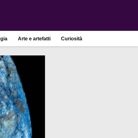
gia
Arte e artefatti
Curiosità