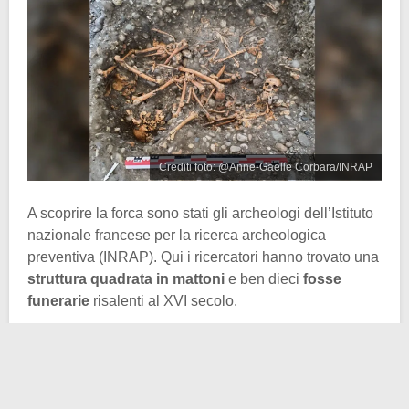
Crediti foto: @Anne-Gaëlle Corbara/INRAP
A scoprire la forca sono stati gli archeologi dell’Istituto
nazionale francese per la ricerca archeologica
preventiva (INRAP). Qui i ricercatori hanno trovato una
struttura quadrata in mattoni
e ben dieci
fosse
funerarie
risalenti al XVI secolo.
Inizialmente gli archeologi erano perplessi: era forse
un cimitero militare? Le sepolture facevano parte di un
lebbrosario
? Poteva essere un cimitero annesso a una
cappella cattolica? No, niente di tutto questo.