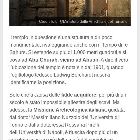
Crediti foto: @Ministero delle Antichità e del Turismo
Il tempio in questione è una struttura a dir poco
monumentale, rivaleggiando anche con il Tempo di re
Sahure. Si estende su più di 1.000 metri quadrati e si
trova ad
Abu Ghurab, vicino ad Abusir
. A dire il vero
l’ubicazione del tempio è nota sin dal 1901, quando
l’egittologo tedesco Ludwig Borchardt riuscì a
identificarne la posizione.
Solo che a causa delle
falde acquifere
, per più di un
secolo è stato impossibile allestire degli scavi. Ma
adesso, la
Missione Archeologica italiana
, guidata
dal dottor Massimiliano Nuzzolo dell’Università di
Torino e dalla dottoressa Rossana Pirelli
dell’Università di Napoli, è riuscita dopo più di un
secolo a scavare più della metà del complesso