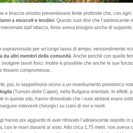
e braccio sinistro presentavano ferite profonde che, con ogni p
danni a muscoli e tendini
. Questo vuol dire che l’adolescente 
menomato dall’attacco, forse aveva bisogno anche di supporto
 sopravvissuto per un lungo lasso di tempo, verosimilmente ric
a da altri membri della comunità
. Anche perché con quelle fer
 svolgere lavori fisici. Inoltre è possibile che anche le sue funzi
e fossero compromesse.
te, poi, lo seppellirono vicino a un insediamento preistorico no
ogila
(Tumulo delle Capre), nella Bulgaria orientale. In effetti, 
ati in questo sito, hanno dimostrato che i suoi abitanti erano solit
seguire interventi chirurgici su crani di vivi e morti.
gi hanno poi aggiunto di aver ritrovato l’adolescente sepolto in
, con le mani davanti al visto. Alto circa 1,75 metri, non aveva c