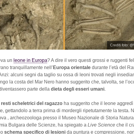
Crediti foto: 
eva un
leone in Europa
? A dire il vero questi grossi e ruggenti fel
no tranquillamente nell’
Europa orientale
durante l’età del R
Anzi: alcuni segni da taglio su ossa di leoni trovati negli insedi
lungo la costa del Mar Nero hanno suggerito che, talvolta, se l’o
diventassero parte della
dieta degli esseri umani
.
i
resti scheletrici del ragazzo
ha suggerito che il leone aggredì
e, gettandolo a terra prima di mordergli ripetutamente la testa.
va , archeozoologa presso il Museo Nazionale di Storia Natura
mia Bulgara delle Scienze, ha spiegato a
Live Science
che il c
no
schema specifico di lesioni
da puntura e compressione, non