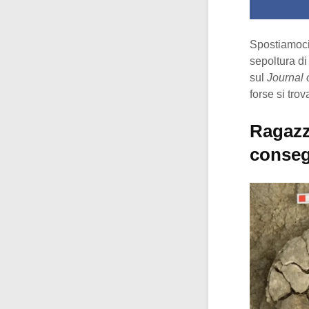
Spostiamoci 
sepoltura d
sul
Journal 
forse si tro
Ragazz
conse