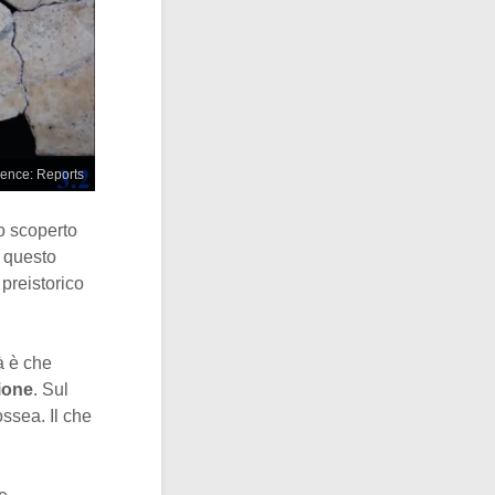
cience: Reports
o scoperto
e questo
preistorico
à è che
ione
. Sul
ossea. Il che