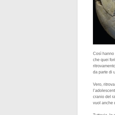
Così hanno e
che quei for
ritrovamento
da parte di 
Vero, ritrov
l’adolescent
cranio del r
vuol anche d