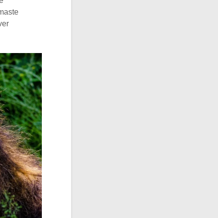
he
imaste
ver