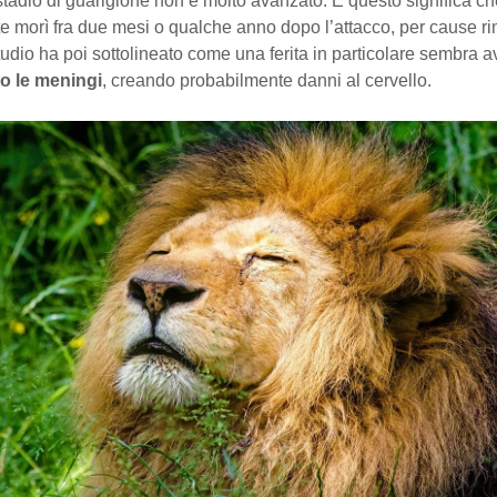
 stadio di guarigione non è molto avanzato. E questo significa c
e morì fra due mesi o qualche anno dopo l’attacco, per cause r
tudio ha poi sottolineato come una ferita in particolare sembra a
o le meningi
, creando probabilmente danni al cervello.