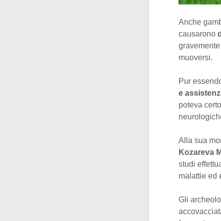
Anche gambe 
causarono
gravemente 
muoversi.
Pur essendo
e assistenz
poteva certo
neurologich
Alla sua mor
Kozareva M
studi effettu
malattie ed e
Gli archeolo
accovacciata