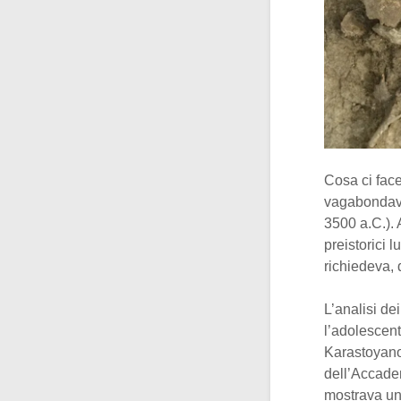
Cosa ci fac
vagabondava
3500 a.C.). 
preistorici 
richiedeva, 
L’analisi de
l’adolescent
Karastoyano
dell’Accade
mostrava u