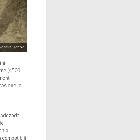
@Veselin Danov
ini
ame (4500-
amenti
ccasione lo
 Nadezhda
le
ranio
 compatibili