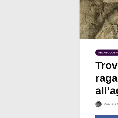
ARCHEOLOGIA
Trov
raga
all’
Manuela 