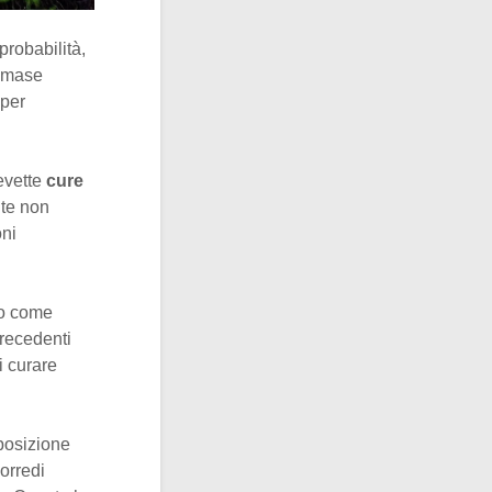
robabilità,
rimase
 per
evette
cure
ite non
oni
to come
precedenti
i curare
 posizione
orredi