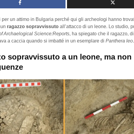
per un attimo in Bulgaria perché qui gli archeologi hanno trovat
i un
ragazzo sopravvissuto
all’attacco di un leone. Lo studio, 
of Archaelogical Science:Reports
, ha spiegato che il ragazzo, d
vava a caccia quando si imbatté in un esemplare di
Panthera leo
.
o sopravvissuto a un leone, ma non
guenze