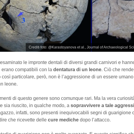
Crediti foto: @Karastoyanova et al., Journal of Archaeological S
saminato le impronte dentali di diversi grandi carnivori e hann
i erano compatibili con la
dentatura di un leone
. Ciò che rend
 così particolare, però, non è l’aggressione di un essere umano 
un leone.
amenti di questo genere sono comunque rari. Ma la vera curiosit
e sia riuscito, in qualche modo, a
sopravvivere a tale aggress
agazzo, infatti, sono presenti inequivocabili segni di guarigione 
ire che ricevette delle
cure mediche
dopo l’attacco.