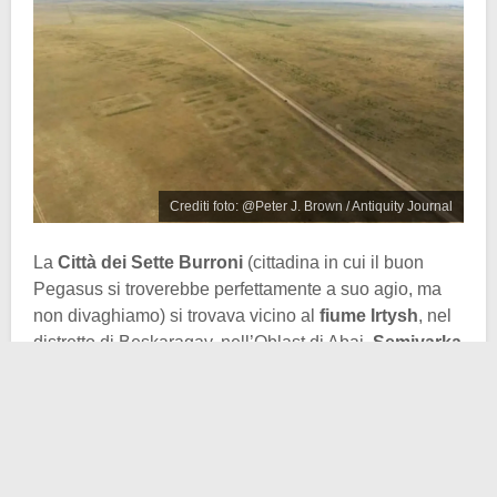
Crediti foto: @Peter J. Brown / Antiquity Journal
La
Città dei Sette Burroni
(cittadina in cui il buon
Pegasus si troverebbe perfettamente a suo agio, ma
non divaghiamo) si trovava vicino al
fiume Irtysh
, nel
distretto di Beskaragay, nell’Oblast di Abai.
Semiyarka
era collocata in una posizione dominante su un
promontorio che controllava sette valli. Proprio da qui
derivava il suo nome.
A dire il vero l’insediamento fu identificato per la prima
volta negli anni 2000, ma le prime indagini avevano