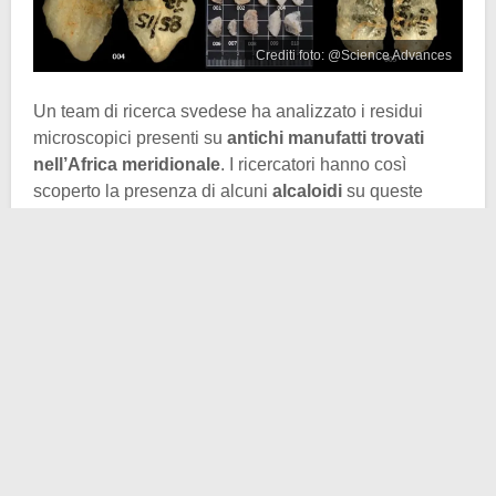
Crediti foto: @Science Advances
Un team di ricerca svedese ha analizzato i residui
microscopici presenti su
antichi manufatti trovati
nell’Africa meridionale
. I ricercatori hanno così
scoperto la presenza di alcuni
alcaloidi
su queste
frecce, identificandoli poi con la bufandrina e
l’epubufanisina. Tali composti sono estremamente
tossici e velenosi e derivano dalla
Boophone
disticha
, una pianta subtropicale tipica della zona e
nota per la sua tossicità e potenza.
Sven Isaksson, ricercatore dell’Università di
Stoccolma e fra gli autori dello studio, ha parlato di una
scoperta rivoluzionaria. Le analisi chimiche hanno
permesso di stabilire che queste sostanze tossiche
erano così stabili da riuscire a
sopravvivere nel suolo