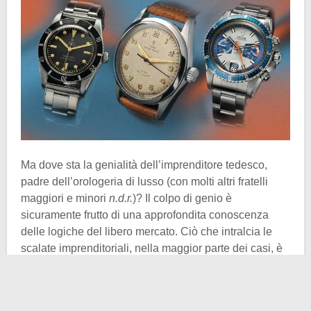
Ma dove sta la genialità dell’imprenditore tedesco,
padre dell’orologeria di lusso (con molti altri fratelli
maggiori e minori
n.d.r.
)? Il colpo di genio è
sicuramente frutto di una approfondita conoscenza
delle logiche del libero mercato. Ciò che intralcia le
scalate imprenditoriali, nella maggior parte dei casi, è
la
concorrenza
. Bene, Hans allora si creò una sorta di
concorrenza interna, in modo da convogliare gli introiti
fuggiti dalla casa maggiore (
Rolex
) quanto più