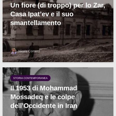
Un fiore (di troppo) per lo Zar,
Casa Ipat’ev e il suo
smantellamento
Nicola Comerci
STORIA CONTEMPORANEA
Il 1953 di Mohammad
Mossadeq e le colpe
dell’Occidente in Iran