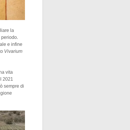
iare la
 periodo.
le e infine
ito
Vivarium
na vita
el 2021
cò sempre di
ligione