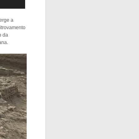
merge a
 ritrovamento
to da
ana.