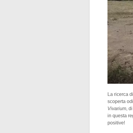
La ricerca 
scoperta odi
Vivarium
, d
in questa re
positive!