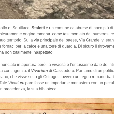
golfo di Squillace,
Stalettì
è un comune calabrese di poco più di
 sicuramente origine romana, come testimoniato dai numerosi re
 suo territorio. Sulla via principale del paese, Via Grande, vi eran
e fornaci per la calce e una torre di guardia. Di sicuro il ritrovam
ma non totalmente inaspettato.
nciato in apertura però, la vivacità e l’entusiasmo dato del ri
na contingenza: il
Vivarium
di Cassiodoro. Parliamo di un politico
mano, che visse sotto gli Ostrogoti, ovvero un regno romano-bar
 Tale
Vivarium
pare fosse un importante monastero con un peculi
n precedenza, la sua biblioteca.