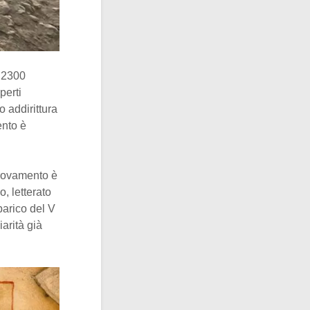
 2300
perti
o addirittura
ento è
trovamento è
, letterato
barico del V
arità già