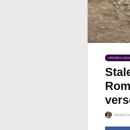
ARCHEOLOGIA
Stale
Roma
vers
Nicola Co