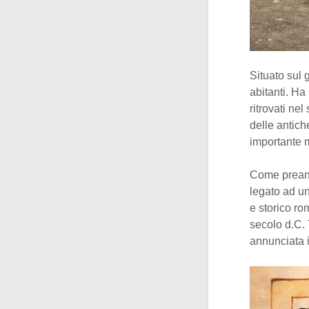
Situato sul 
abitanti. Ha
ritrovati nel
delle antich
importante 
Come preannu
legato ad u
e storico ro
secolo d.C.
annunciata i