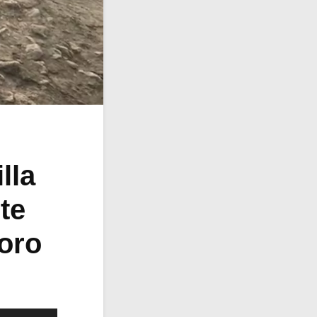
lla
te
doro