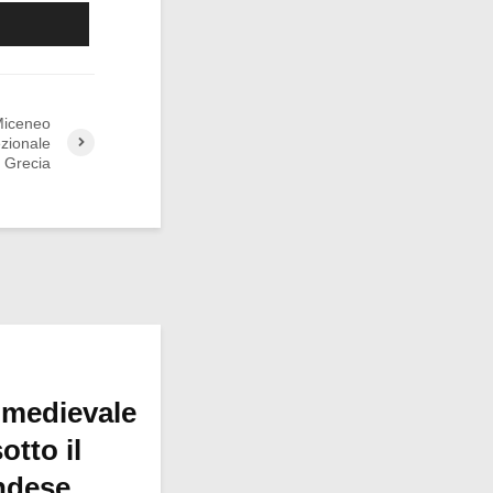
 Miceneo
ezionale
n Grecia
 medievale
otto il
ndese