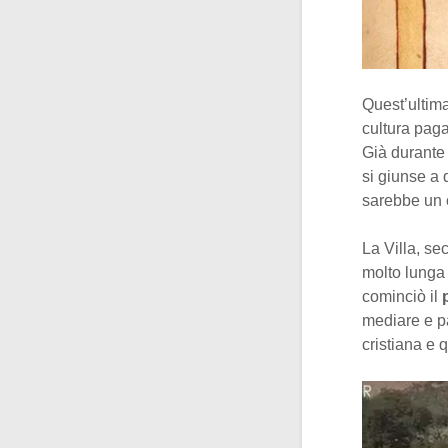
Quest’ultima
cultura paga
Già durante 
si giunse a 
sarebbe un c
La Villa, se
molto lunga 
cominciò il
mediare e pa
cristiana e