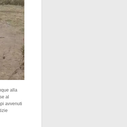
que alla
se al
mpi avvenuti
izie