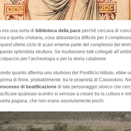
 era una sorta di
biblioteca della pace
perché cercava di concil
na e quella cristiana, cosa abbastanza difficile per il complesso
quest’ultimo ciclo di scavi emerse parte del complesso del terma
questa splendida struttura. Se risultassero tutti collegati all’amb
olpaccio per l’archeologia e per la storia calabrese
condo quanto afferma uno studioso del Pontificio Istituto, ebbe u
prima di finire, probabilmente, tra le proprietà di Cassiodoro. N
processo di beatificazione
di tale personaggio storico che cer
cificare qualsiasi scontro si venisse a creare tra la cultura e re
 quella pagana, che non erano assolutamente pochi.