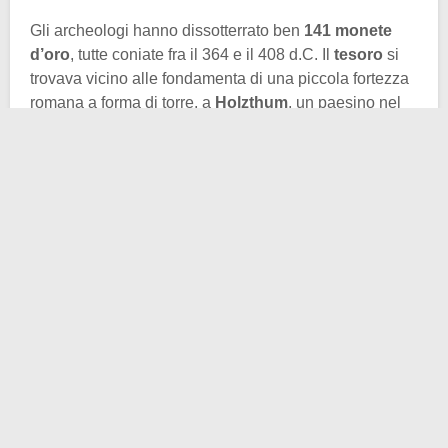
Gli archeologi hanno dissotterrato ben
141 monete
d’oro
, tutte coniate fra il 364 e il 408 d.C. Il
tesoro
si
trovava vicino alle fondamenta di una piccola fortezza
romana a forma di torre, a
Holzthum
, un paesino nel
nord del Lussemburgo.
Sulle monete erano impressi i ritratti di otto imperatori.
Ma tre di esse raffiguravano un sovrano inaspettato:
Eugenio, imperatore illegittimo e usurpatore
che
regnò sull’
Impero romano d’Occidente
per soli due
anni, dal 392 al 394.
Ma chi era Eugenio? Tecnicamente un
insegnante di
retorica e un funzionario di corte
che si ritrovò
proclamato imperatore d’Occidente da un potente
ufficiale militare. Questo avvenne qualche mese dopo
che il precedente
imperatore d’Occidente
,
Valentiniano II
, fu trovato impiccato in circostanze
misteriose e sospette.