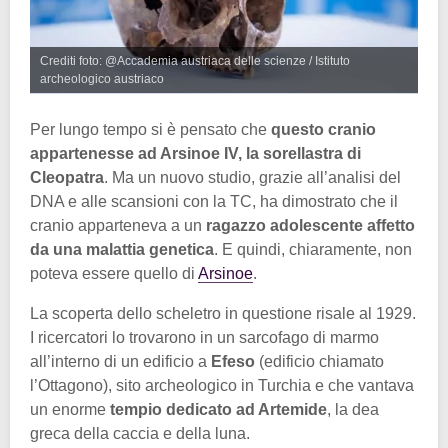
Crediti foto: @Accademia austriaca delle scienze / Istituto
archeologico austriaco
Per lungo tempo si è pensato che
questo cranio
appartenesse ad Arsinoe IV, la sorellastra di
Cleopatra
. Ma un nuovo studio, grazie all’analisi del
DNA e alle scansioni con la TC, ha dimostrato che il
cranio apparteneva a un
ragazzo adolescente affetto
da una malattia genetica
. E quindi, chiaramente, non
poteva essere quello di
Arsinoe
.
La scoperta dello scheletro in questione risale al 1929.
I ricercatori lo trovarono in un sarcofago di marmo
all’interno di un edificio a
Efeso
(edificio chiamato
l’Ottagono), sito archeologico in Turchia e che vantava
un enorme
tempio dedicato ad Artemide
, la dea
greca della caccia e della luna.