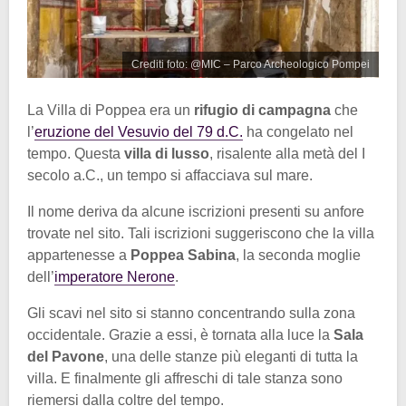
Crediti foto: @MIC – Parco Archeologico Pompei
La Villa di Poppea era un
rifugio di campagna
che
l’
eruzione del Vesuvio del 79 d.C.
ha congelato nel
tempo. Questa
villa di lusso
, risalente alla metà del I
secolo a.C., un tempo si affacciava sul mare.
Il nome deriva da alcune iscrizioni presenti su anfore
trovate nel sito. Tali iscrizioni suggeriscono che la villa
appartenesse a
Poppea Sabina
, la seconda moglie
dell’
imperatore Nerone
.
Gli scavi nel sito si stanno concentrando sulla zona
occidentale. Grazie a essi, è tornata alla luce la
Sala
del Pavone
, una delle stanze più eleganti di tutta la
villa. E finalmente gli affreschi di tale stanza sono
riemersi dalla coltre del tempo.