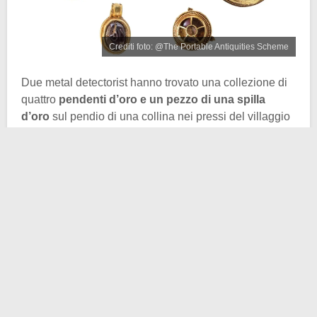
Crediti foto: @The Portable Antiquities Scheme
Due metal detectorist hanno trovato una collezione di
quattro
pendenti d’oro e un pezzo di una spilla
d’oro
sul pendio di una collina nei pressi del villaggio
di Donington on Bain, circa 200 km a nord di
Londra
.
Hanno poi segnalato la scoperta ai membri del
progetto Portable Antiquities Scheme e così
l’archeologa
Lisa Brundle
, responsabile dei
ritrovamenti nella contea del
Lincolnshire
, ha potuto
esaminarli. Successivamente Brundle ha poi
pubblicato le sue scoperte in uno studio sull’
Oxford
Journal of Archaeology
.
Brundle ha spiegato che i pendenti, intesi nel loro
insieme di set di collane coese, sono alquanto insoliti.