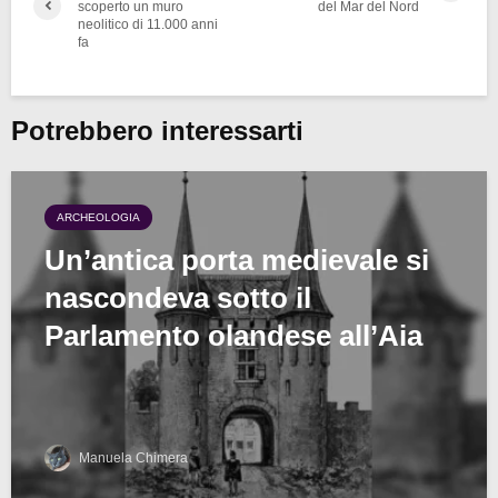
scoperto un muro
del Mar del Nord
neolitico di 11.000 anni
fa
Potrebbero interessarti
ARCHEOLOGIA
Un’antica porta medievale si
nascondeva sotto il
Parlamento olandese all’Aia
Manuela Chimera