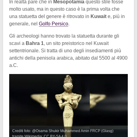
In realtà pare che in
Mesopotamia
questo stile fosse
molto usato, ma in questo caso è la prima volta che
una statuetta del genere è ritrovato in
Kuwait
e, più in
generale, nel
Golfo Persico
.
Gli archeologi hanno trovato la statuetta durante gli
scavi a
Bahra 1
, un sito preistorico nel Kuwait
settentrionale. Si tratta di uno degli insediamenti più
antichi della penisola arabica, abitato dal 5500 al 4900
a.C.
Crediti foto: @Osama Shukir Muhammed Amin FRCP (Glasg)
tramite Wikimedia; CC BY-SA 4.0