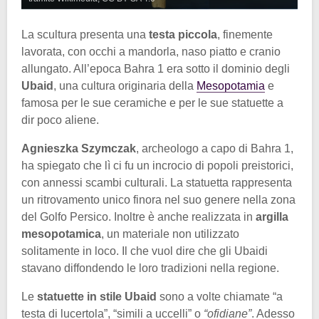
La scultura presenta una
testa piccola
, finemente
lavorata, con occhi a mandorla, naso piatto e cranio
allungato. All’epoca Bahra 1 era sotto il dominio degli
Ubaid
, una cultura originaria della
Mesopotamia
e
famosa per le sue ceramiche e per le sue statuette a
dir poco aliene.
Agnieszka Szymczak
, archeologo a capo di Bahra 1,
ha spiegato che lì ci fu un incrocio di popoli preistorici,
con annessi scambi culturali. La statuetta rappresenta
un ritrovamento unico finora nel suo genere nella zona
del Golfo Persico. Inoltre è anche realizzata in
argilla
mesopotamica
, un materiale non utilizzato
solitamente in loco. Il che vuol dire che gli Ubaidi
stavano diffondendo le loro tradizioni nella regione.
Le
statuette in stile Ubaid
sono a volte chiamate “a
testa di lucertola”, “simili a uccelli” o
“ofidiane”
. Adesso