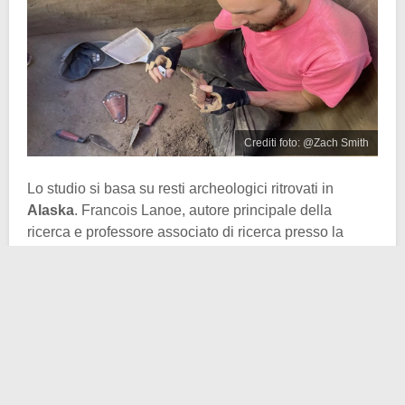
Crediti foto: @Zach Smith
Lo studio si basa su resti archeologici ritrovati in
Alaska
. Francois Lanoe, autore principale della
ricerca e professore associato di ricerca presso la
Facoltà di Antropologia dell’Università dell’Alabama e
presso il College of Social and Behavioral Sciences,
ha spiegato che questa è la prova del fatto che
canidi
ed esseri umani avessero stretto relazione
prima di
quanto ipotizzato nelle
Americhe
.
Quello che Lanoe e il suo team hanno fatto è stato
dissotterrare una
tibia di un cane adulto
nel sito