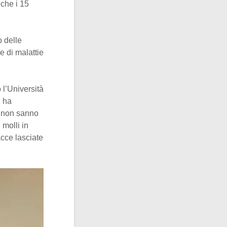
 che i 15
o delle
e di malattie
 l’Università
, ha
a non sanno
 molli in
cce lasciate