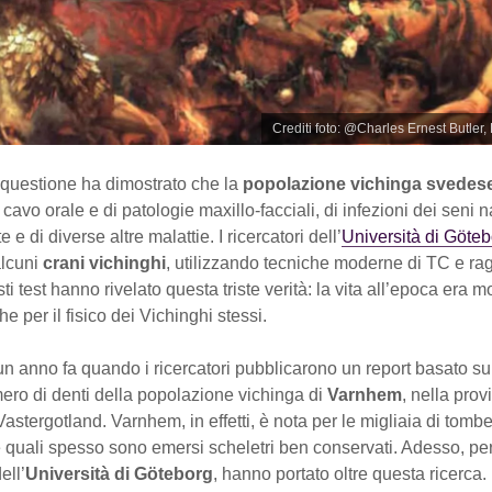
Crediti foto: @Charles Ernest Butler
 questione ha dimostrato che la
popolazione vichinga svedes
 cavo orale e di patologie maxillo-facciali, di infezioni dei seni nas
te e di diverse altre malattie. I ricercatori dell’
Università di Göte
lcuni
crani vichinghi
, utilizzando tecniche moderne di TC e rag
ti test hanno rivelato questa triste verità: la vita all’epoca era m
che per il fisico dei Vichinghi stessi.
 un anno fa quando i ricercatori pubblicarono un report basato su
ero di denti della popolazione vichinga di
Varnhem
, nella prov
astergotland. Varnhem, in effetti, è nota per le migliaia di tomb
quali spesso sono emersi scheletri ben conservati. Adesso, per
ell’
Università di Göteborg
, hanno portato oltre questa ricerca