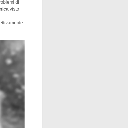
roblemi di
nica
visto
i
fettivamente