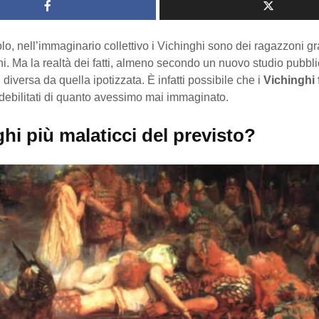
, nell’immaginario collettivo i Vichinghi sono dei ragazzoni gra
ni. Ma la realtà dei fatti, almeno secondo un nuovo studio pubbl
 diversa da quella ipotizzata. È infatti possibile che i
Vichinghi 
debilitati di quanto avessimo mai immaginato.
hi più malaticci del previsto?