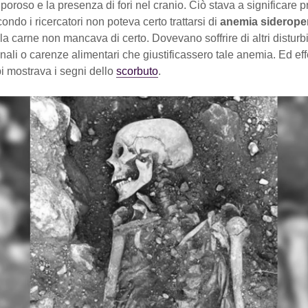
oroso e la presenza di fori nel cranio. Ciò stava a significare p
ndo i ricercatori non poteva certo trattarsi di
anemia siderope
la carne non mancava di certo. Dovevano soffrire di altri disturb
inali o carenze alimentari che giustificassero tale anemia. Ed ef
i mostrava i segni dello
scorbuto
.