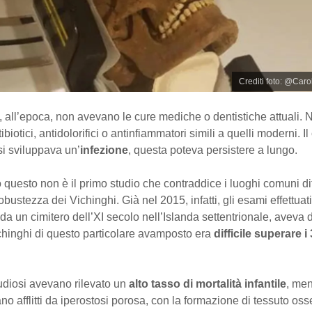
Crediti foto: @Caro
he, all’epoca, non avevano le cure mediche o dentistiche attuali.
iotici, antidolorifici o antinfiammatori simili a quelli moderni. Il
si sviluppava un’
infezione
, questa poteva persistere a lungo.
ro questo non è il primo studio che contraddice i luoghi comuni dif
robustezza dei Vichinghi. Già nel 2015, infatti, gli esami effettuat
i da un cimitero dell’XI secolo nell’Islanda settentrionale, aveva 
chinghi di questo particolare avamposto era
difficile superare i
studiosi avevano rilevato un
alto tasso di mortalità infantile
, men
no afflitti da iperostosi porosa, con la formazione di tessuto os