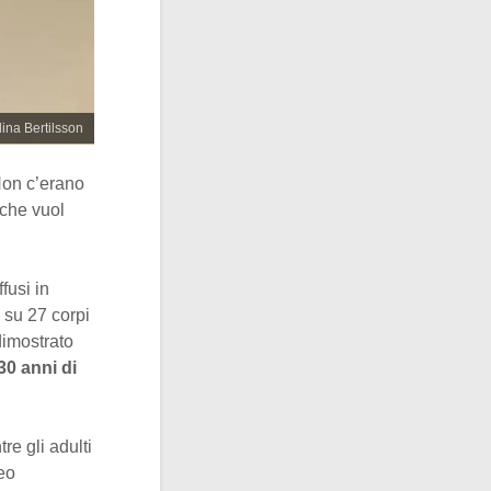
lina Bertilsson
 Non c’erano
 che vuol
fusi in
i su 27 corpi
dimostrato
 30 anni di
tre gli adulti
seo