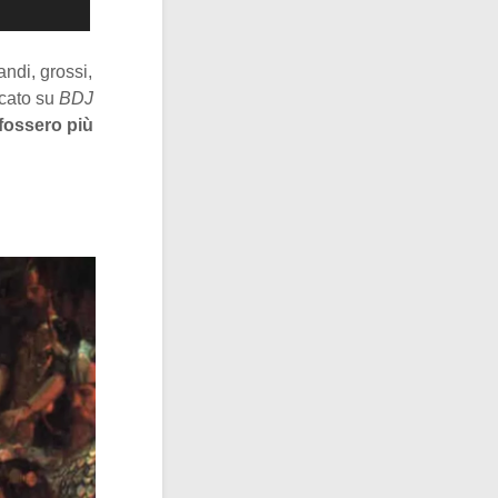
ndi, grossi,
icato su
BDJ
fossero più