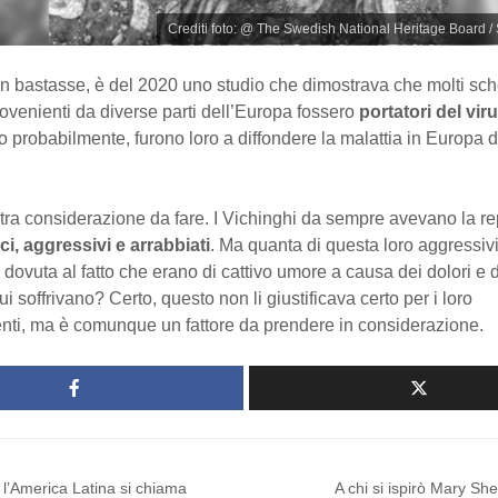
Crediti foto: @ The Swedish National Heritage Board 
 bastasse, è del 2020 uno studio che dimostrava che molti sche
ovenienti da diverse parti dell’Europa fossero
portatori del vir
to probabilmente, furono loro a diffondere la malattia in Europa d
tra considerazione da fare. I Vichinghi da sempre avevano la re
ci, aggressivi e arrabbiati
. Ma quanta di questa loro aggressiv
 dovuta al fatto che erano di cattivo umore a causa dei dolori e 
ui soffrivano? Certo, questo non li giustificava certo per i loro
ti, ma è comunque un fattore da prendere in considerazione.
l’America Latina si chiama
A chi si ispirò Mary She