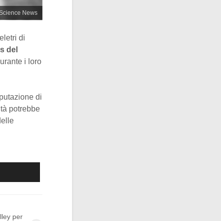
/ Science News
letri di
us del
urante i loro
putazione di
ità potrebbe
delle
lley per