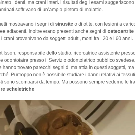
ato i denti, ma crani interi. I risultati degli esami suggeriscono
aminati soffrivano di un’ampia pletora di malattie.
etti mostravano i segni di
sinusite
o di otite, con lesioni a caric
see adiacenti. Inoltre erano presenti anche segni di
osteoartrite
i i crani provenivano da soggetti adulti, morti fra i 20 e i 60 anni.
tilsson, responsabile dello studio, ricercatrice assistente presso
e odontoiatra presso il Servizio odontoiatrico pubblico svedese
 hanno trovato parecchi segni di malattia in questi soggetti, m
rché. Purtroppo non è possibile studiare i danni relativi ai tessuti
ti sono scomparsi da tempo. Ma possono sempre vederne le tra
ure scheletriche
.