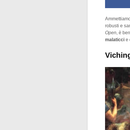
Ammettiamolo
robusti e sa
Open
, è ben
malaticci
e 
Viching