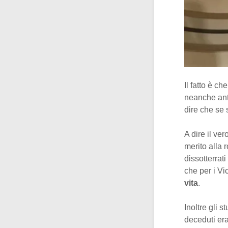
Il fatto è c
neanche antib
dire che se 
A dire il ve
merito alla 
dissotterrat
che per i Vi
vita
.
Inoltre gli 
deceduti era