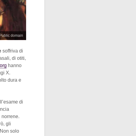
, Public domain
e
soffriva di
ali, di otiti,
borg
hanno
gi X.
olto dura e
ll’esame di
incia
e norrene.
ò, gli
. Non solo