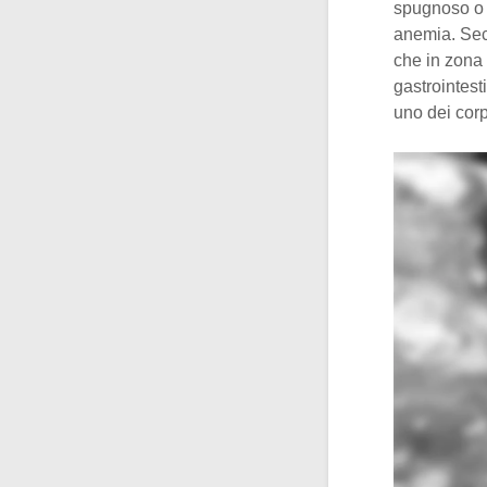
spugnoso o p
anemia. Seco
che in zona 
gastrointest
uno dei corp