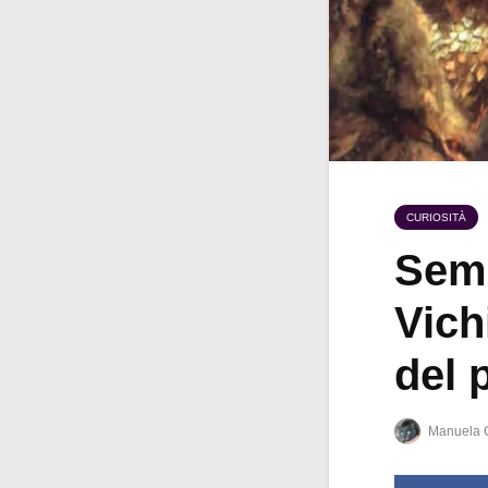
CURIOSITÀ
Semb
Vich
del 
Manuela 