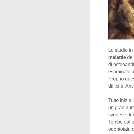
Lo studio in
malattie
del
di osteoartri
esaminato a
Proprio ques
difficile. An
Tutto inizia
un gran num
svedese di V
Tombe dalle 
odontoiatri d