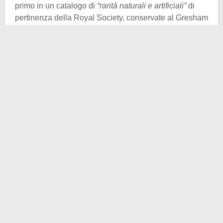
primo in un catalogo di
“rarità naturali e artificiali”
di
pertinenza della Royal Society, conservate al Gresham
College.
Grew utilizzava il termine per descrivere un tessuto
utilizzato per coprire i genitali femminili, tessuto che
aveva proprio questa forma. In realtà, però, prima di
Grew, era in uso il termine
widow’s lock
, per indicare
un
ricciolo o un ciuffo di capelli sciolto sulla fronte
.
Nel folklore e nella
superstizione
, sia il picco di
vedova che questo ciuffo erano considerati presagi
sinistri. Si diceva, infatti, che chi nasceva con quelle
caratteristiche sarebbe stato destinato a
perdere il
coniuge
prima del previsto.
È stato ipotizzato che tale idea possa essere nata a
causa della somiglianza fra questo tipo di attaccatura
dei capelli e il
biquoquet
, un
copricapo o cappuccio
tradizionale delle vedove
che faceva parte delle