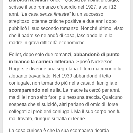
scrisse il suo romanzo d’esordio nel 1927, a soli 12
anni.
“La casa senza finestre”
fu un successo
strepitoso, ottenne critiche positive e due anni dopo
pubblicò il suo secondo romanzo. Nonché ultimo, visto
che il padre se ne andò di casa, lasciando lei e la
madre in gravi difficoltà economiche.
Follet, dopo solo due romanzi,
abbandonò di punto
in bianco la carriera letteraria
. Sposò Nickerson
Rogers e divenne una segretaria. Il loro matrimonio fu
alquanto travagliato. Nel 1939 abbandonò il tetto
coniugale, non tornando più nella casa di famiglia e
scomparendo nel nulla
. La madre la cercò per anni,
ma di lei non saltò fuori più nessuna traccia. Qualcuno
sospetta che si suicidò, altri parlano di omicidi, forse
collegati ai problemi coniugali. Ma il suo corpo non fu
mai trovato, dunque si tratta di teorie.
La cosa curiosa è che la sua scomparsa ricorda