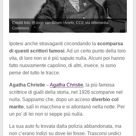
Crediti foto: @Joop van Bilsen / Anefo, CC0, via Wikimedia
Commons
Ipotesi anche stravaganti circondando la
scomparsa
di questi scrittori famosi
. Ad un certo punto della loro
vita, di loro non si è più saputo nulla. Alcuni poi hanno
fatto nuovamente capolino, di altri, invece, si sono
perse del tutto le tracce.
Agatha Christie
–
Agatha Christie
, la più famosa
scrittrice di gialli della storia, nel 1926 scomparve nel
nulla. Sappiamo che, dopo un acceso
diverbio col
marito
, salì in macchina e si allontanò nella notte. Per
un po’ di lei non si seppe più nulla.
La sua auto fu trovata dalla polizia abbandonata, ma
non c’erano indizi su dove lei fosse. Trascorsi undici