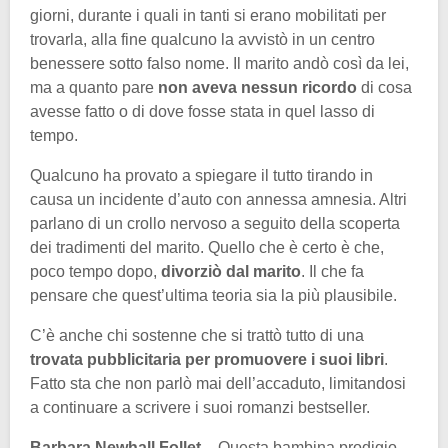
giorni, durante i quali in tanti si erano mobilitati per
trovarla, alla fine qualcuno la avvistò in un centro
benessere sotto falso nome. Il marito andò così da lei,
ma a quanto pare
non aveva nessun ricordo
di cosa
avesse fatto o di dove fosse stata in quel lasso di
tempo.
Qualcuno ha provato a spiegare il tutto tirando in
causa un incidente d’auto con annessa amnesia. Altri
parlano di un crollo nervoso a seguito della scoperta
dei tradimenti del marito. Quello che è certo è che,
poco tempo dopo,
divorziò dal marito
. Il che fa
pensare che quest’ultima teoria sia la più plausibile.
C’è anche chi sostenne che si trattò tutto di una
trovata pubblicitaria per promuovere i suoi libri
.
Fatto sta che non parlò mai dell’accaduto, limitandosi
a continuare a scrivere i suoi romanzi bestseller.
Barbara Newhall Follet
– Questa bambina prodigio,