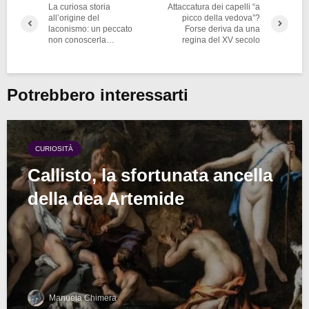
La curiosa storia
Attaccatura dei capelli “a
all’origine del
picco della vedova”?
laconismo: un peccato
Forse deriva da una
non conoscerla…
regina del XV secolo
Potrebbero interessarti
CURIOSITÀ
Callisto, la sfortunata ancella
della dea Artemide
Manuela Chimera