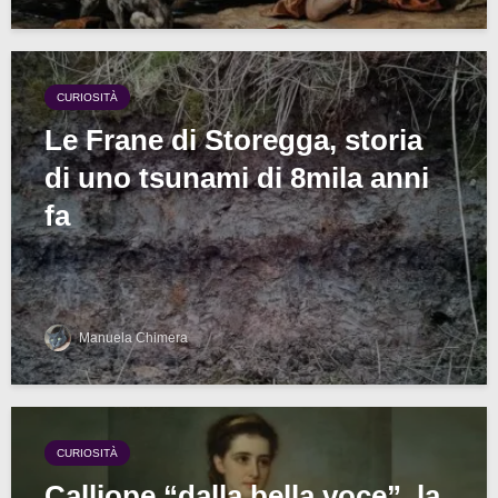
CURIOSITÀ
Le Frane di Storegga, storia
di uno tsunami di 8mila anni
fa
Manuela Chimera
CURIOSITÀ
Calliope “dalla bella voce”, la