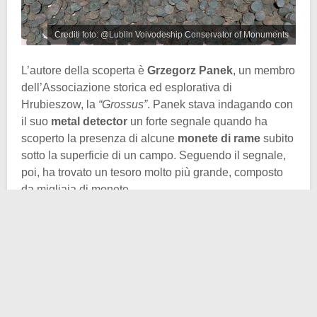
Crediti foto: @Lublin Voivodeship Conservator of Monuments
L’autore della scoperta è
Grzegorz Panek
, un membro
dell’Associazione storica ed esplorativa di
Hrubieszow, la
“Grossus”
. Panek stava indagando con
il suo
metal detector
un forte segnale quando ha
scoperto la presenza di alcune
monete di rame
subito
sotto la superficie di un campo. Seguendo il segnale,
poi, ha trovato un tesoro molto più grande, composto
da migliaia di monete.
Così Panek ha subito segnalato il ritrovamento
all’ufficio del conservatore di Zamoscm, il quale ha
inviato gli
archeologi
nel sito. Tuttavia, nonostante le
ulteriori ispezioni e ricerche fatte, non hanno trovato
traccia di altri resti.
Le analisi preliminari parlano di un
tesoro di 5mila