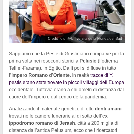
Crediti foto: @Università della Florida del Sud
Sappiamo che la Peste di Giustiniano comparve per la
prima volta nei resoconti storici a
Pelusio
(l’odierna
Tell el-Farama), in Egitto. Da lì poi si diffuse in tutto
l’
Impero Romano d’Oriente
. In realtà
tracce di Y.
pestis erano state trovate in piccoli villaggi dell’Europa
occidentale. Tuttavia erano a chilometri di distanza dal
cuore dell’impero e dal centro della pandemia.
Analizzando il materiale genetico di otto
denti umani
trovati nelle camere funerarie al di sotto dell’
ex
ippodromo romano di Jerash
, città a 200 miglia di
distanza dall’antica Pelusium, ecco che i ricercatori