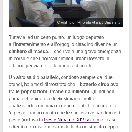
Crediti foto: @Florida Atlantic University
Tuttavia, ad un certo punto, un luogo deputato
all’intrattenimento e all’orgoglio cittadino divenne un
cimitero di massa
. Il che rivela una grave emergenza
in corso e che i normali cimiteri urbani fossero in
affanno per via dell’alto numero di morti.
Un altro studio parallelo, condotto sempre dai due
atenei, ha altresì dimostrato che il
batterio circolava
fra le popolazioni umane da millenni.
Quindi ben
prima dell’epidemia di Giustiniano. Inoltre,
analizzando centinaia di genomi antichi e moderni di
Y. pestis, hanno notato che le successive pandemie di
peste (inclusa la
Peste Nera del XIV secolo
e i casi
odierni) non discendevano tutte da un singolo ceppo