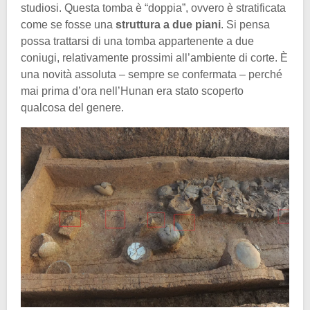
studiosi. Questa tomba è “doppia”, ovvero è stratificata
come se fosse una
struttura a due piani
. Si pensa
possa trattarsi di una tomba appartenente a due
coniugi, relativamente prossimi all’ambiente di corte. È
una novità assoluta – sempre se confermata – perché
mai prima d’ora nell’Hunan era stato scoperto
qualcosa del genere.