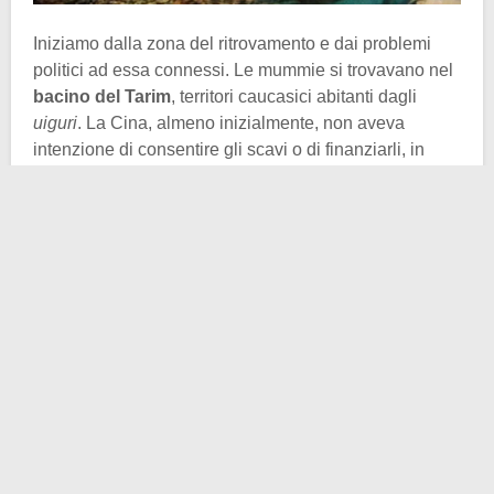
Iniziamo dalla zona del ritrovamento e dai problemi
politici ad essa connessi. Le mummie si trovavano nel
bacino del Tarim
, territori caucasici abitanti dagli
uiguri
. La Cina, almeno inizialmente, non aveva
intenzione di consentire gli scavi o di finanziarli, in
quanto, qualora fosse emerso che le mummie erano
lontani parenti degli
uiguri
, questi avrebbero potuto
avanzare rivendicazioni politiche già vive nella loro
storia. Tale popolo infatti rivendica il possesso delle
terre che abita e non si sente etnicamente vicino agli
Han
, per via dei tratti somatici che li
contraddistinguono.
Alla fine però un professore all’Università della
Pennsylvania, Victor Mair, ed il genetista Paolo
Francalacci, dimostrarono che le mummie non si
trovavano sulla stessa linea di discendenza degli
uiguri
e che questi non avevano dunque
legami
con il