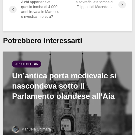
A chi apparteneva
La sovraffollata tomba di
questa tomba di 4.000
Filippo II di Macedonia
anni trovata in Marocco
e rivestita in pietra?
Potrebbero interessarti
ARCHEOLOGIA
Un’antica porta medievale si
nascondeva sotto il
Parlamento olandese all’Aia
Manuela Chimera