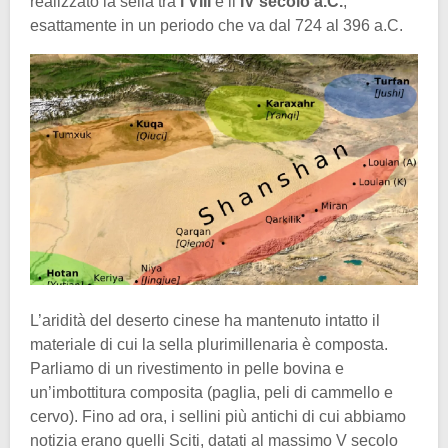
realizzato la sella tra
l’VIII
e il
IV secolo a.C.
,
esattamente in un periodo che va dal 724 al 396 a.C.
L’aridità del deserto cinese ha mantenuto intatto il
materiale di cui la sella plurimillenaria è composta.
Parliamo di un rivestimento in pelle bovina e
un’imbottitura composita (paglia, peli di cammello e
cervo). Fino ad ora, i sellini più antichi di cui abbiamo
notizia erano quelli Sciti, datati al massimo V secolo