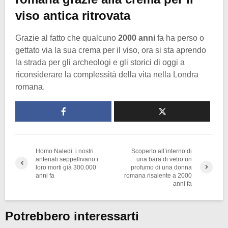
viso antica ritrovata
Grazie al fatto che qualcuno
2000 anni
fa ha perso o
gettato via la sua crema per il viso, ora si sta aprendo
la strada per gli archeologi e gli storici di oggi a
riconsiderare la complessità della vita nella Londra
romana.
Homo Naledi: i nostri
Scoperto all’interno di
antenati seppellivano i
una bara di vetro un
loro morti già 300.000
profumo di una donna
anni fa
romana risalente a 2000
anni fa
Potrebbero interessarti