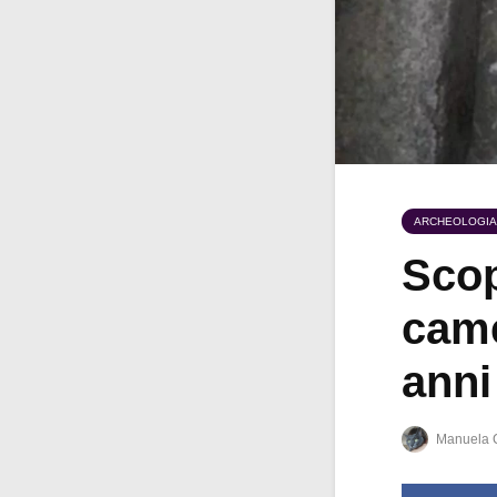
ARCHEOLOGIA
Scop
came
anni
Manuela 