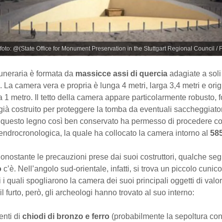
 foto: @(State Office for Monument Preservation in the Stuttgart Regional Council / 
uneraria è formata da
massicce assi di quercia
adagiate a soli
e. La camera vera e propria è lunga 4 metri, larga 3,4 metri e or
ca 1 metro. Il tetto della camera appare particolarmente robusto, 
ià costruito per proteggere la tomba da eventuali saccheggiatori
 questo legno così ben conservato ha permesso di procedere co
endrocronologica, la quale ha collocato la camera intorno al
585
onostante le precauzioni prese dai suoi costruttori, qualche seg
o
c’è. Nell’angolo sud-orientale, infatti, si trova un piccolo cunic
 i quali spogliarono la camera dei suoi principali oggetti di valor
l furto, però, gli archeologi hanno trovato al suo interno:
nti di
chiodi di bronzo e ferro
(probabilmente la sepoltura co