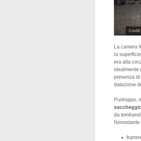
Crediti
La camera f
la superfici
era alta cir
idealmente g
presenza di
datazione d
Purtroppo, n
saccheggi
da tombaroli
Nonostante i
framme