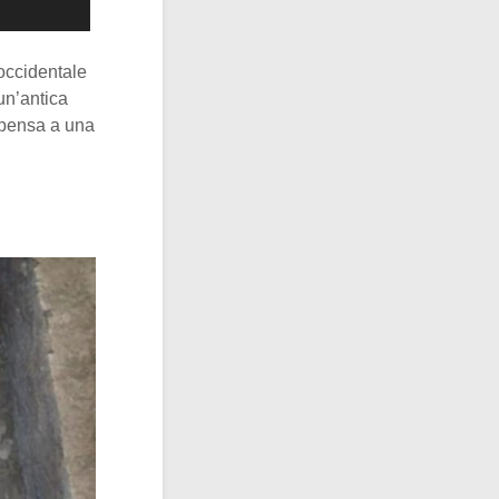
occidentale
un’antica
i pensa a una