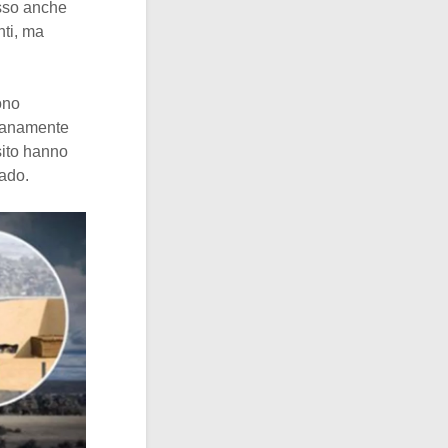
esso anche
nti, ma
ono
tranamente
sito hanno
ado.