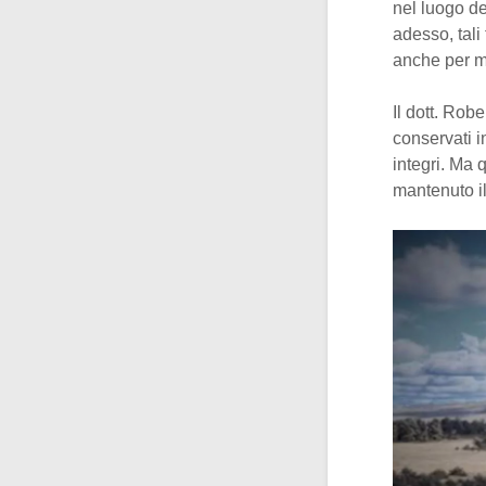
nel luogo de
adesso, tali
anche per mos
Il dott. Rob
conservati i
integri. Ma 
mantenuto i