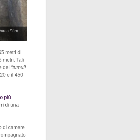
carda /Jörn
65 metri di
 metri. Tali
ie dei
“tumuli
620 e il 450
o più
eri
di una
 di camere
accompagnato