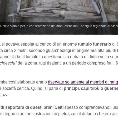
@Ufficio statale per la conservazione dei monumenti del Consiglio regionale di Stoc
 si trovava sepolta al centro di un enorme
tumulo funerario
di 
a circa 2 metri, secondo gli archeologi in origine era alta più di 6
anno sì che il tumulo in questione sia entrato di diritto nella ser
ncipeschi”
della zona, tutti risalenti a un periodo compreso fra il 
ombe così elaborate erano
riservate solamente ai membri di rang
a società celtica. Quindi si parla di
principi, capi tribù o guerri
tanza.
di sepoltura di questi primi Celti
spesso comprendevano l’uso
 in legno o anche costruzioni in pietra, con il defunto che era 