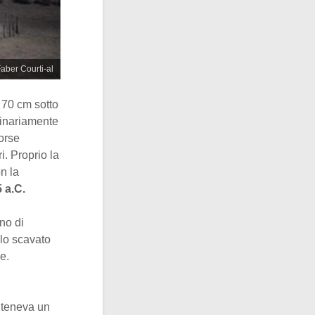
Faber Courti-al
 70 cm sotto
iginariamente
forse
. Proprio la
n la
 a.C.
no di
olo scavato
e.
nteneva un