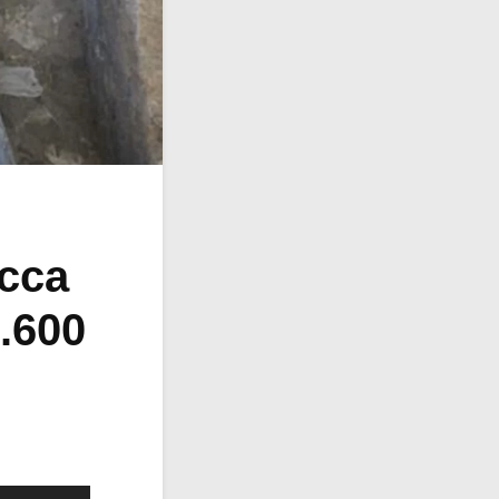
icca
2.600