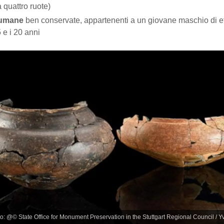
a quattro ruote)
 umane
ben conservate, appartenenti a un giovane maschio di 
5 e i 20 anni
oto: @© State Office for Monument Preservation in the Stuttgart Regional Council / 