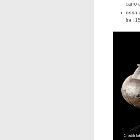
carro 
ossa
fra i 1
Crediti f