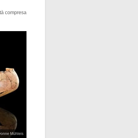
età compresa
Yvonne Mühleis