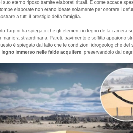
l suo eterno riposo tramite elaborati rituali. E come accade sp
 tombe elaborate non erano ideate solamente per onorare i defu
trare a tutti il prestigio della famiglia.
erto Tarpini ha spiegato che gli elementi in legno della camera s
n maniera straordinaria. Pareti, pavimento e soffitto appaiono s
questo è spiegato dal fatto che le condizioni idrogeologiche del 
l
legno immerso nelle falde acquifere
, preservandolo dal degr