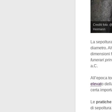
Crediti foto: 
Heimann
La sepoltura
diametro. Alt
dimensioni f
funerari pri
a.C.
All’epoca t
elevat
o dell
certa impor
Le
pratiche 
di sepoltura