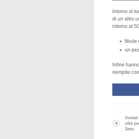
Intorno al t
di un altro 
intorno al 5
fibule
un pe
Infine hann
riempite co
Svelati 
città p
Seta