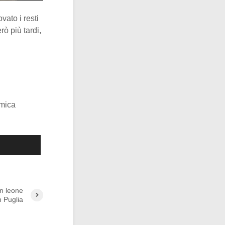
vato i resti
rò più tardi,
amica
un leone
n Puglia