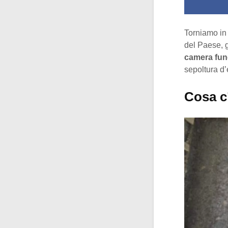
Torniamo in 
del Paese, g
camera fune
sepoltura d’é
Cosa c’