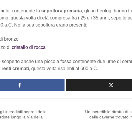
umulo, contenente la
sepoltura primaria
, gli archeologi hanno tro
uomo, questa volta di età compresa fra i 25 e i 35 anni, sepolto pe
00 a.C. Nella sua sepoltura erano presenti:
 di bronzo
zzo di
cristallo di rocca
o scoperto anche una piccola fossa contenente due urne di cer
n
resti cremati
, questa volta risalenti al 600 a.C.
gli incredibili segreti delle
Un incredibile ritratto di 
erdute lungo la Via della
delle caverne trovato i