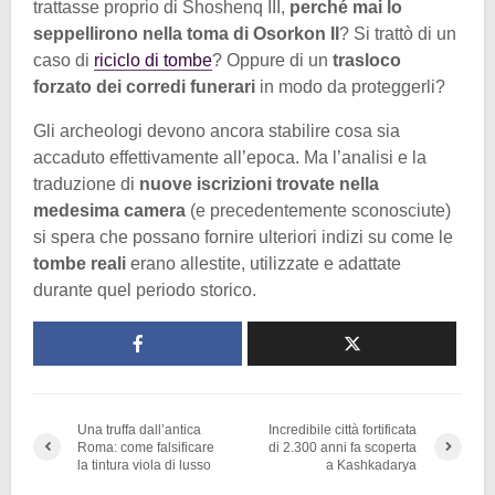
trattasse proprio di Shoshenq III,
perché mai lo
seppellirono nella toma di Osorkon II
? Si trattò di un
caso di
riciclo di tombe
? Oppure di un
trasloco
forzato dei corredi funerari
in modo da proteggerli?
Gli archeologi devono ancora stabilire cosa sia
accaduto effettivamente all’epoca. Ma l’analisi e la
traduzione di
nuove iscrizioni trovate nella
medesima camera
(e precedentemente sconosciute)
si spera che possano fornire ulteriori indizi su come le
tombe reali
erano allestite, utilizzate e adattate
durante quel periodo storico.
Una truffa dall’antica
Incredibile città fortificata
Roma: come falsificare
di 2.300 anni fa scoperta
la tintura viola di lusso
a Kashkadarya