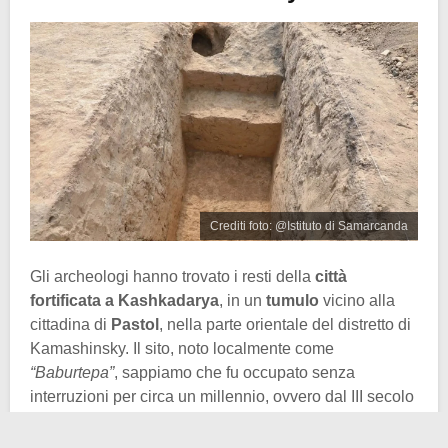
Crediti foto: @Istituto di Samarcanda
Gli archeologi hanno trovato i resti della
città
fortificata a Kashkadarya
, in un
tumulo
vicino alla
cittadina di
Pastol
, nella parte orientale del distretto di
Kamashinsky. Il sito, noto localmente come
“Baburtepa”
, sappiamo che fu occupato senza
interruzioni per circa un millennio, ovvero dal III secolo
a.C. al III secolo d.C.