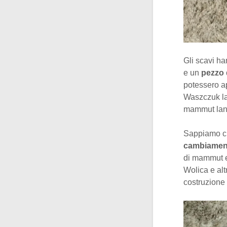
Gli scavi ha
e un
pezzo 
potessero a
Waszczuk la 
mammut lano
Sappiamo ch
cambiamenti
di mammut er
Wolica e alt
costruzione 