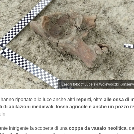
Crediti foto: @Lubelski Wojewodzki Konser
 hanno riportato alla luce anche altri
reperti
, oltre
alle ossa di 
sti di abitazioni medievali, fosse agricole e anche un pozzo
ri
lo.
nte intrigante la scoperta di una
coppa da vasaio neolitica
, da