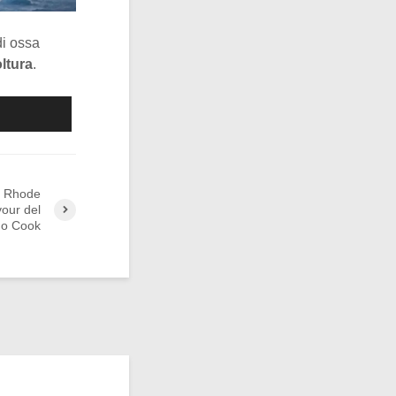
di ossa
ltura
.
di Rhode
vour del
no Cook