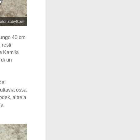
wator Zabytkow
lungo 40 cm
 resti
a Kamila
 di un
dei
Tuttavia ossa
dek, altre a
la