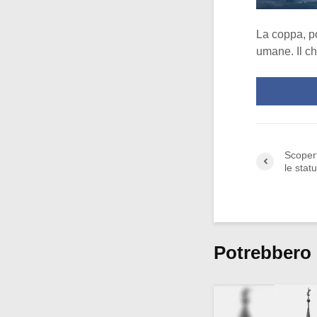
La coppa, po
umane. Il c
Scopert
le stat
Potrebbero 