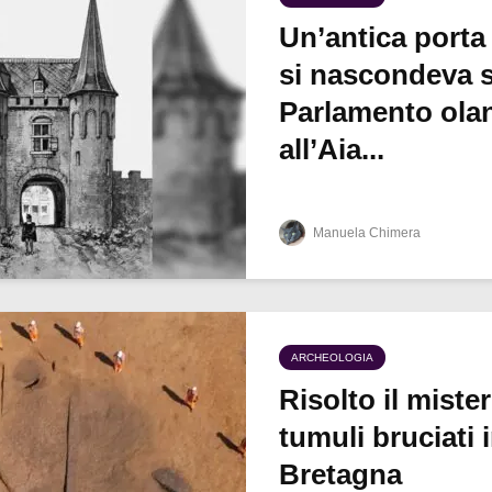
Un’antica porta
si nascondeva s
Parlamento ola
all’Aia...
Manuela Chimera
ARCHEOLOGIA
Risolto il miste
tumuli bruciati 
Bretagna