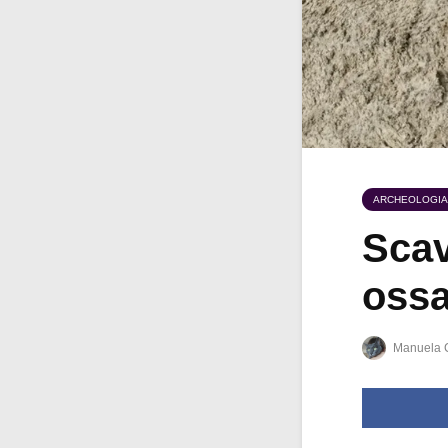
ARCHEOLOGIA
Scav
oss
Manuela 