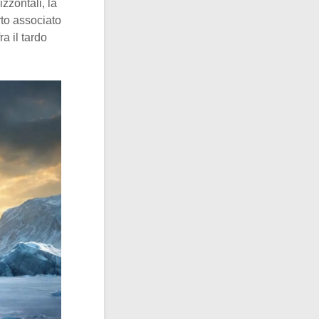
zzontali, la
erto associato
ra il tardo