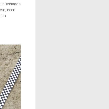
l’autostrada
osc, ecco
i un