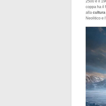
2500 e il 19
coppa ha il f
alla
cultura
Neolitico e l