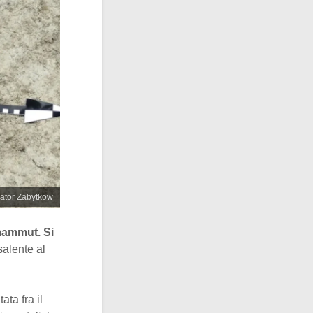
wator Zabytkow
mammut. Si
salente al
tata fra il