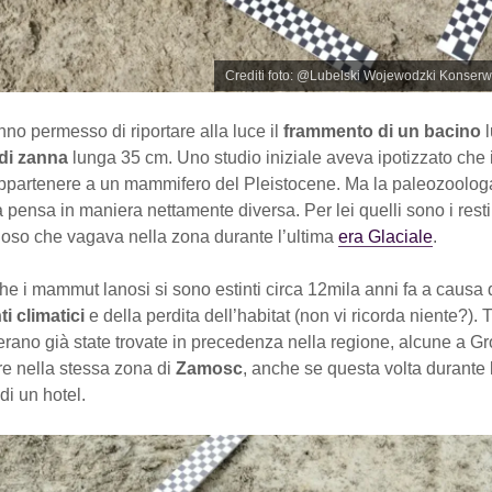
Crediti foto: @Lubelski Wojewodzki Konser
nno permesso di riportare alla luce il
frammento di un bacino
di zanna
lunga 35 cm. Uno studio iniziale aveva ipotizzato che i
ppartenere a un mammifero del Pleistocene. Ma la paleozoolog
pensa in maniera nettamente diversa. Per lei quelli sono i resti
so che vagava nella zona durante l’ultima
era Glaciale
.
e i mammut lanosi si sono estinti circa 12mila anni fa a causa 
 climatici
e della perdita dell’habitat (non vi ricorda niente?). 
ano già state trovate in precedenza nella regione, alcune a Gro
re nella stessa zona di
Zamosc
, anche se questa volta durante 
di un hotel.