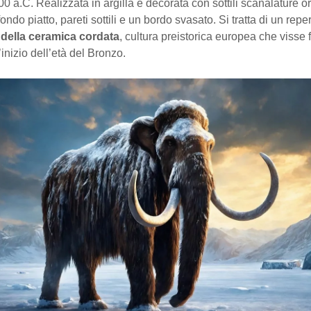
00 a.C. Realizzata in argilla e decorata con sottili scanalature ori
ondo piatto, pareti sottili e un bordo svasato. Si tratta di un rep
 della ceramica cordata
, cultura preistorica europea che visse f
’inizio dell’età del Bronzo.