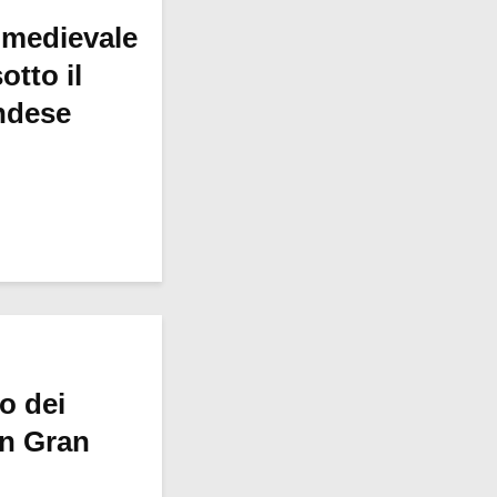
 medievale
otto il
ndese
ro dei
in Gran