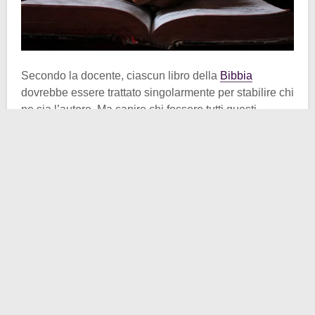
Secondo la docente, ciascun libro della
Bibbia
dovrebbe essere trattato singolarmente per stabilire chi
ne sia l’autore. Ma capire chi fossero tutti questi
scrittori
è un processo alquanto complicato. Anche
tralasciando l’annosa e divisiva questione se tali autori
furono o meno divinamente ispirati, diciamo così.
Considerate che l’
Antico e il Nuovo Testamento
,
insieme, sono formati da 783,137 parole, suddivise in
66 libri diversi. Se ci pensiamo bene, la Bibbia non è
affatto un libro omogeneo. Si tratta di una raccolta di
vari scritti, con alcune delle sezioni più antiche che
risalgono a circa
3.500 anni fa
.
Le due parti principali sono l’Antico e il Nuovo