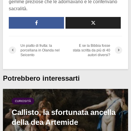
gemme preziose che le adornavano e le conferivano
sacralità.
Un piatto di frutta: la
E se la Bibbia fosse
porcellana in Olanda nel
stata scritta da più di 40
Seicento
autori diversi?
Potrebbero interessarti
CURIOSITÀ
Callisto, la sfortunata ancella
della dea Artemide