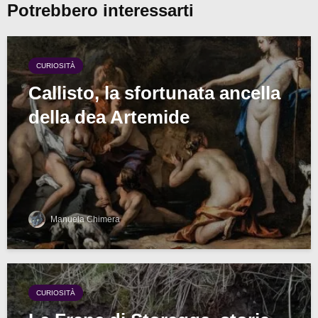
Potrebbero interessarti
CURIOSITÀ
Callisto, la sfortunata ancella
della dea Artemide
Manuela Chimera
CURIOSITÀ