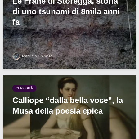
Le Frane di Storegga, storia
di uno tsunami di 8mila anni
fa
Manuela Chimera
CURIOSITÀ
Calliope “dalla bella voce”, la
Musa della poesia epica