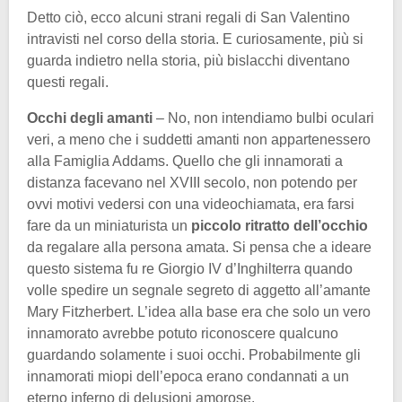
Detto ciò, ecco alcuni strani regali di San Valentino
intravisti nel corso della storia. E curiosamente, più si
guarda indietro nella storia, più bislacchi diventano
questi regali.
Occhi degli amanti
– No, non intendiamo bulbi oculari
veri, a meno che i suddetti amanti non appartenessero
alla Famiglia Addams. Quello che gli innamorati a
distanza facevano nel XVIII secolo, non potendo per
ovvi motivi vedersi con una videochiamata, era farsi
fare da un miniaturista un
piccolo ritratto dell’occhio
da regalare alla persona amata. Si pensa che a ideare
questo sistema fu re Giorgio IV d’Inghilterra quando
volle spedire un segnale segreto di aggetto all’amante
Mary Fitzherbert. L’idea alla base era che solo un vero
innamorato avrebbe potuto riconoscere qualcuno
guardando solamente i suoi occhi. Probabilmente gli
innamorati miopi dell’epoca erano condannati a un
eterno inferno di delusioni amorose.