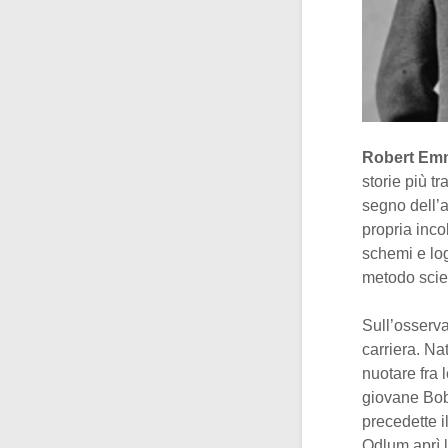
Robert Em
storie più t
segno dell’a
propria inco
schemi e log
metodo scien
Sull’osserva
carriera. N
nuotare fra 
giovane Bob 
precedette il
Odlum aprì l