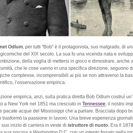
met Odlum
, per tutti “Bob” è il protagonista, suo malgrado, di un
ragicomiche del XIX secolo. La sua fu una vicenda nata e svilupp
mbizione, della voglia di mettersi in gioco e dimostrare, anche a
lumità, che le cose vanno in una specifica direzione, seguono d
iche complesse, incomprensibili ai più se non attraverso la bas
tifico, l’osservazione empirica.
zione empirica, anzi, sulla pratica diretta Bob Odlum costruì un’
ato a New York nel 1851 ma cresciuto in
Tennessee
, il nostro i
le pacate acque del Mississippi che a parlare. Bracciata dopo bra
trasformò la passione in lavoro. Una breve esperienza giornali
 suo inizio di carriera in veste di
istruttore di nuoto
. Era il 18
a sua piscina a Washington D.C. con un intento fissato nella roc