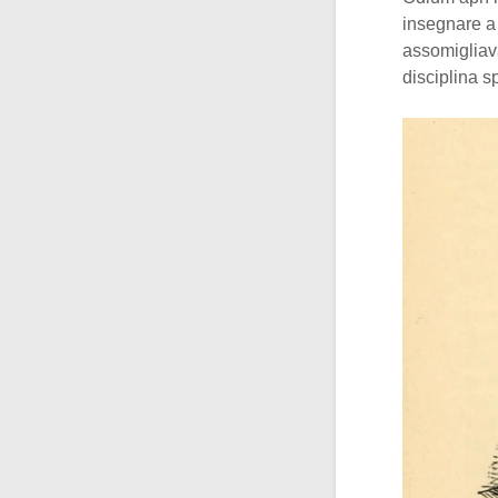
insegnare a 
assomigliava
disciplina sp