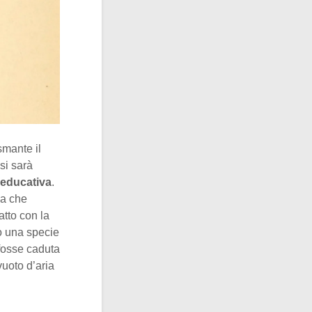
smante il
si sarà
 educativa
.
ea che
atto con la
to una specie
fosse caduta
uoto d’aria