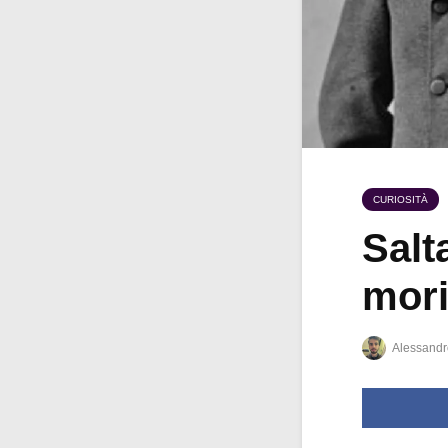
CURIOSITÀ
Salt
mori
Alessandr