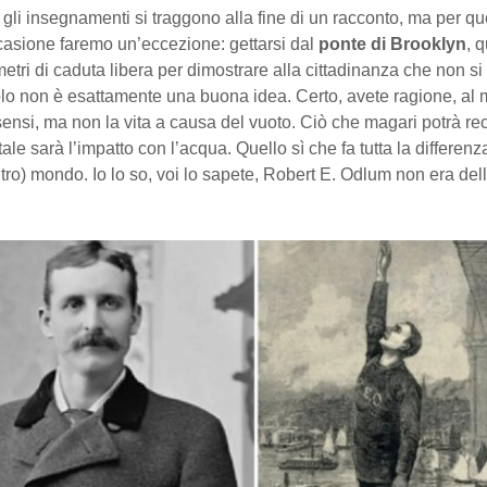
gli insegnamenti si traggono alla fine di un racconto, ma per qu
casione faremo un’eccezione: gettarsi dal
ponte di Brooklyn
, q
 metri di caduta libera per dimostrare alla cittadinanza che non s
volo non è esattamente una buona idea. Certo, avete ragione, al
sensi, ma non la vita a causa del vuoto. Ciò che magari potrà rec
itale sarà l’impatto con l’acqua. Quello sì che fa tutta la differen
altro) mondo. Io lo so, voi lo sapete, Robert E. Odlum non era del