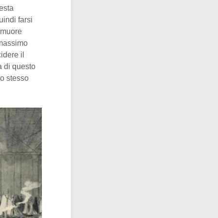
esta
uindi farsi
i muore
 massimo
idere il
za di questo
lo stesso