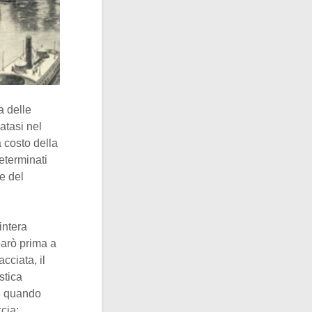
a delle
atasi nel
 costo della
eterminati
e del
intera
mparò prima a
cciata, il
stica
78 quando
cia: