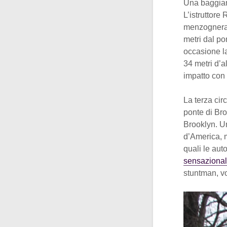
Una baggian
L’istruttore
menzognera d
metri dal po
occasione l
34 metri d’a
impatto con 
La terza cir
ponte di Bro
Brooklyn. 
d’America, m
quali le aut
sensazionali
stuntman, v