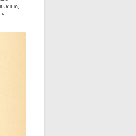
 di Odlum,
una