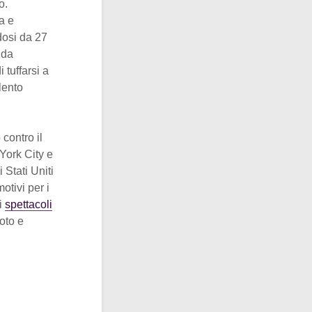
o.
a e
dosi da 27
nda
tuffarsi a
lento
 contro il
York City e
i Stati Uniti
otivi per i
di
spettacoli
oto e