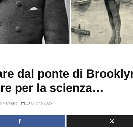
are dal ponte di Brookly
re per la scienza…
o Marinucci
13 Giugno 2025