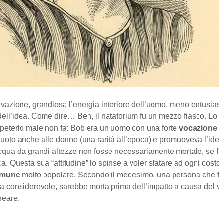
ivazione, grandiosa l’energia interiore dell’uomo, meno entusia
ell’idea. Come dire… Beh, il natatorium fu un mezzo fiasco. Lo 
ripeterlo male non fa: Bob era un uomo con una forte
vocazione
uoto anche alle donne (una rarità all’epoca) e promuoveva l’id
acqua da grandi altezze non fosse necessariamente mortale, se f
ca. Questa sua “attitudine” lo spinse a voler sfatare ad ogni cos
omune
molto popolare. Secondo il medesimo, una persona che 
a considerevole, sarebbe morta prima dell’impatto a causa del v
reare.