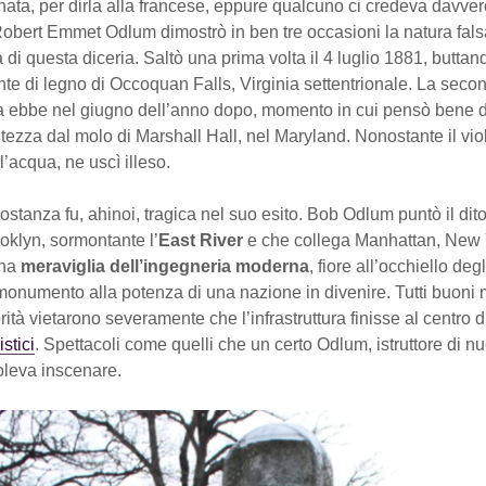
ata, per dirla alla francese, eppure qualcuno ci credeva davver
 Robert Emmet Odlum dimostrò in ben tre occasioni la natura fals
i questa diceria. Saltò una prima volta il 4 luglio 1881, buttan
nte di legno di Occoquan Falls, Virginia settentrionale. La seco
a ebbe nel giugno dell’anno dopo, momento in cui pensò bene di 
ltezza dal molo di Marshall Hall, nel Maryland. Nonostante il vio
l’acqua, ne uscì illeso.
costanza fu, ahinoi, tragica nel suo esito. Bob Odlum puntò il dito
oklyn, sormontante l’
East River
e che collega Manhattan, New 
Una
meraviglia dell’ingegneria moderna
, fiore all’occhiello degl
onumento alla potenza di una nazione in divenire. Tutti buoni m
orità vietarono severamente che l’infrastruttura finisse al centro 
stici
. Spettacoli come quelli che un certo Odlum, istruttore di nu
oleva inscenare.