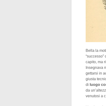
Bella la mot
“successo” d
capito, ma 
Insegnava n
gettarsi in 
giusta tecni
di
luogo c
da un’altezz
venutosi a c